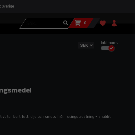
st Sverige
0
Inkl.moms
ingsmedel
ivt tar bort fett, olja och smuts från racingutrustning – snabbt,