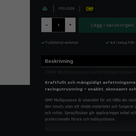
PC0-2005
Lägg i varukorgen
-
+
Fullfjädrad verkstad
4,8 i betyg från
Beskrivning
OMP Multipurpose Avfettningsmedel 
Kraftfullt och mångsidigt avfettningsmed
racingutrustning – snabbt, skonsamt och
OMP Multipurpose är utvecklat för att hålla din rac
den smuts utan att skada materialet och fungerar p
och rattar. Sprayflaskan gör appliceringen enkel och
professionella förare och hobbyutövare.
Egenskaper och fördelar