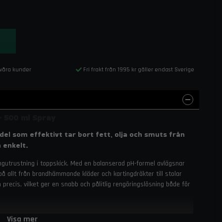
 våra kunder
Fri frakt från 1995 kr gäller endast Sverige
– 500 ml Spray
el som effektivt tar bort fett, olja och smuts från
 enkelt.
ingutrustning i toppskick. Med en balanserad pH-formel avlägsnar
å allt från brandhämmande kläder och kartingdräkter till stolar
 precis, vilket ger en snabb och pålitlig rengöringslösning både för
Visa mer