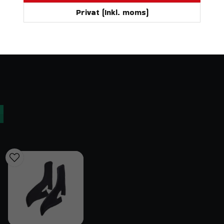
900 kr
Privat (Inkl. moms)
Rattar och annan motorsportutrustning
Levereras 1-16 dagar.
Kontakt & fraktinformation
Lägg i varukorgen
Har du frågor om OMP Multipurpose Avfettningsmed
på
order@trendab.com
så hjälper vi dig gärna. Vi e
snabb leverans från vårt lager i Sverige.
Relaterade sökord
omp avfettningsmedel, motorsport rengöringsspray, 
motorsport care, trendab