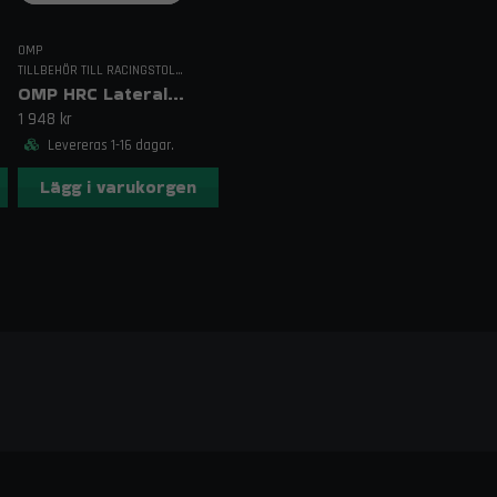
OMP
TILLBEHÖR TILL RACINGSTOLAR
OMP HRC Lateral Support Cushions
1 948 kr
Levereras 1-16 dagar.
Lägg i varukorgen