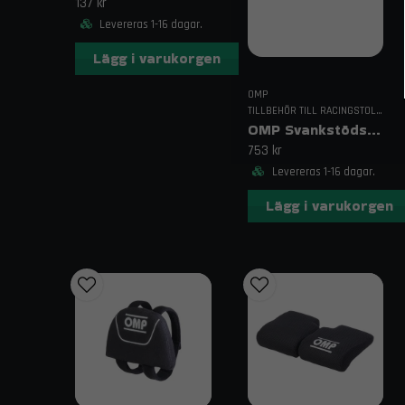
137 kr
Levereras 1-16 dagar.
Lägg i varukorgen
OMP
TILLBEHÖR TILL RACINGSTOLAR
OMP Svankstödskudde med Kardborre
753 kr
Levereras 1-16 dagar.
Lägg i varukorgen