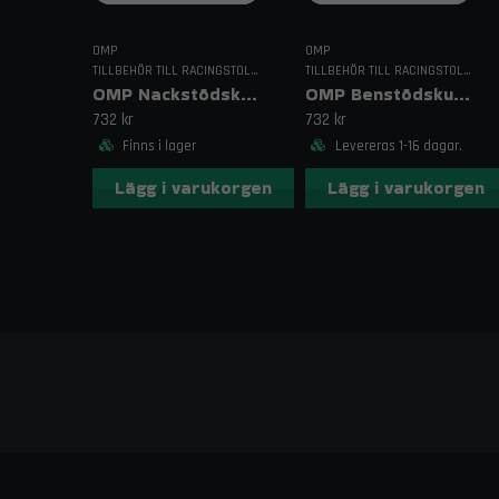
OMP
OMP
TILLBEHÖR TILL RACINGSTOLAR
TILLBEHÖR TILL RACINGSTOLAR
OMP Nackstödskudde för WRC och HRC Racingstolar
OMP Benstödskudde Tvådelad
732 kr
732 kr
Finns i lager
Levereras 1-16 dagar.
Lägg i varukorgen
Lägg i varukorgen