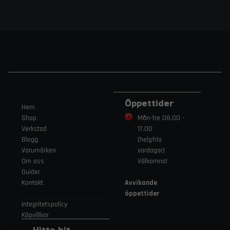
Öppettider
Hem
Shop
Mån-fre 08.00 -
Verkstad
17.00
Blogg
(helgfria
Varumärken
vardagar)
Om oss
Välkomna!
Guider
Kontakt
Avvikande
öppettider
Integritetspolicy
Köpvillkor
Hitta hit