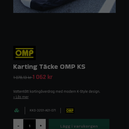
Karting Täcke OMP KS
1 062 kr
1 078,13 kr
Vattentätt kartingöverdrag med modern K-Style design.
Läs mer
KK0-3201-A01-071
Lägg i varukorgen
-
+