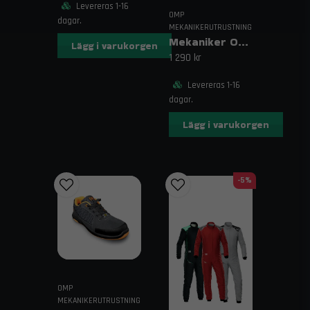
Levereras 1-16
OMP
dagar.
MEKANIKERUTRUSTNING
Mekaniker Overall OMP BLAST EVO
Lägg i varukorgen
1 290 kr
Levereras 1-16
dagar.
Lägg i varukorgen
-5%
OMP
MEKANIKERUTRUSTNING