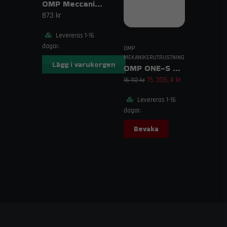
OMP Meccanica Pro Sport
873 kr
Levereras 1-16
dagar.
OMP
MEKANIKERUTRUSTNING
Lägg i varukorgen
OMP ONE-S Air Suit
15 306,4 kr
16 112 kr
Levereras 1-16
dagar.
Bevaka