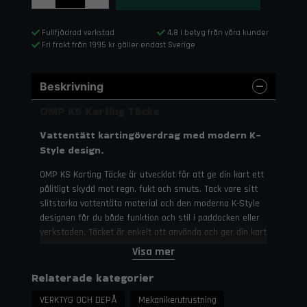
Fullfjädrad verkstad
4,8 i betyg från våra kunder
Fri frakt från 1995 kr gäller endast Sverige
Beskrivning
OMP KS Karting Täcke
Vattentätt kartingöverdrag med modern K-
Style design.
OMP KS Karting Täcke är utvecklat för att ge din kart ett
pålitligt skydd mot regn, fukt och smuts. Tack vare sitt
slitstarka vattentäta material och den moderna K-Style
designen får du både funktion och stil i paddocken eller
verkstaden. Täcket är enkelt att använda och ger din kart
ett professionellt utseende när den inte används.
Visa mer
Tekniska specifikationer
Relaterade kategorier
Material: Vattentätt skyddsmaterial
VERKTYG OCH DEPÅ
Mekanikerutrustning