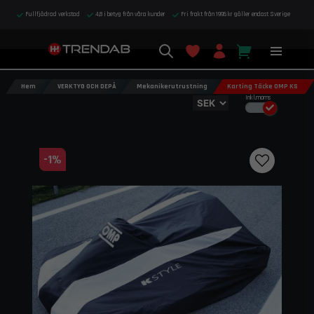
Fullfjädrad verkstad
4,8 i betyg från våra kunder
Fri frakt från 1995 kr gäller endast Sverige
Hem
VERKTYG OCH DEPÅ
Mekanikerutrustning
Karting Täcke OMP KS
Inkl.moms
-
1
%