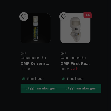
2018 racinghuva, brandskydd karting, OMP racinghuva
svart, motorsport balaklava
-6%
│ Trendab
OMP
OMP
RACING UNDERSTÄLL
RACING UNDERSTÄLL
OMP Kylspray Thermoregulator
OMP First Racing Balaclava Vit
356 kr
551 kr
585 kr
Finns i lager
Finns i lager
Lägg i varukorgen
Lägg i varukorgen