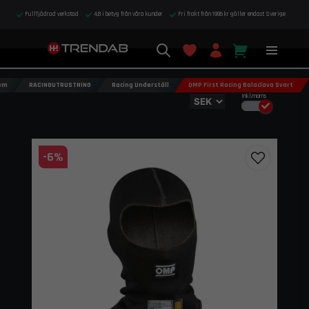
Fullfjädrad verkstad
4,8 i betyg från våra kunder
Fri frakt från 1995 kr gäller endast Sverige
em
RACINGUTRUSTNING
Racing Underställ
OMP First Racing Balaclava Svart
Inkl.moms
-
6
%