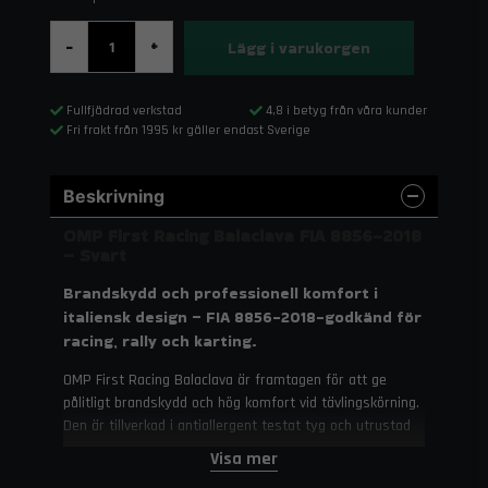
Lägg i varukorgen
-
+
Fullfjädrad verkstad
4,8 i betyg från våra kunder
Fri frakt från 1995 kr gäller endast Sverige
Beskrivning
OMP First Racing Balaclava FIA 8856-2018
– Svart
Brandskydd och professionell komfort i
italiensk design – FIA 8856-2018-godkänd för
racing, rally och karting.
OMP First Racing Balaclava är framtagen för att ge
pålitligt brandskydd och hög komfort vid tävlingskörning.
Den är tillverkad i antiallergent testat tyg och utrustad
med platta sömmar som minimerar irritation och ger en
Visa mer
bekväm passform. Med FIA 8856-2018-certifiering är den