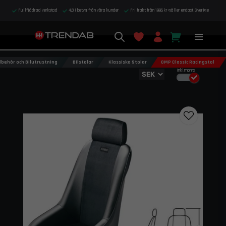
Fullfjädrad verkstad
4,8 i betyg från våra kunder
Fri frakt från 1995 kr gäller endast Sverige
llbehör och Bilutrustning
Bilstolar
Klassiska Stolar
OMP Classic Racingstol
Inkl.moms