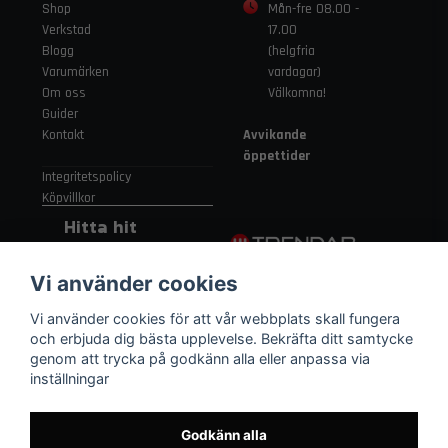
Shop
Mån-fre 08.00 -
Verkstad
17.00
Blogg
(helgfria
Varumärken
vardagar)
Om oss
Välkomna!
Guider
Kontakt
Avvikande
öppettider
Integritetspolicy
Köpvillkor
Hitta hit
Gamla
Vi använder cookies
Strängnäsvägen
315 155 91
Vi använder cookies för att vår webbplats skall fungera
Nykvarn Sverige
och erbjuda dig bästa upplevelse. Bekräfta ditt samtycke
genom att trycka på godkänn alla eller anpassa via
inställningar
08 552 450 06
order
@trendab.com
Godkänn alla