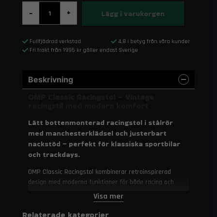
Lägg i varukorgen
-
+
Fullfjädrad verkstad
4,8 i betyg från våra kunder
Fri frakt från 1995 kr gäller endast Sverige
Beskrivning
OMP Classic Racingstol – Vintage
racingstil med modern komfort
Lätt bottenmonterad racingstol i stålrör
med manchesterklädsel och justerbart
nackstöd – perfekt för klassiska sportbilar
och trackdays.
OMP Classic Racingstol kombinerar retroinspirerad
design med moderna funktioner för både racing och
entusiastbruk. Med robust stålrörsstomme, tidlös
Visa mer
klädsel i manchester och konstläder samt ett justerbart
nackstöd erbjuder stolen både komfort och säkerhet.
Relaterade kategorier