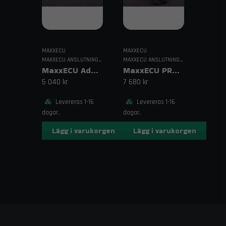
MAXXECU
MAXXECU
MAXXECU ANSLUTNINGAR & KABELDRAGNING
MAXXECU ANSLUTNINGAR & KABELDRAGNING
MaxxECU Adapterhärva Toyota Supra MKIV
MaxxECU PRO Adapterhärva Corvette C6 (E38 ECM)
5 040 kr
7 680 kr
Levereras 1-16
Levereras 1-16
dagar.
dagar.
Lägg i varukorgen
Lägg i varukorgen