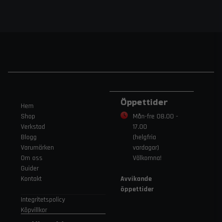
Öppettider
Hem
Shop
Mån-fre 08.00 -
Verkstad
17.00
Blogg
(helgfria
Varumärken
vardagar)
Om oss
Välkomna!
Guider
Kontakt
Avvikande
öppettider
Integritetspolicy
Köpvillkor