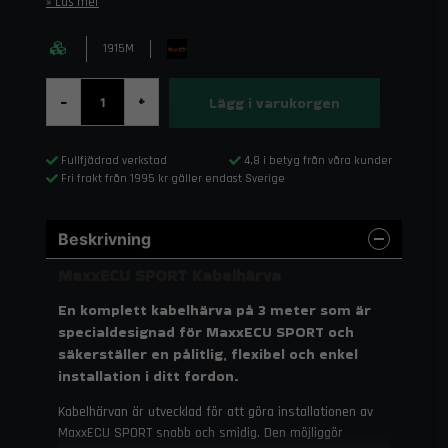
Läs mer
1915M
Lägg i varukorgen
-
+
Fullfjädrad verkstad
4,8 i betyg från våra kunder
Fri frakt från 1995 kr gäller endast Sverige
Beskrivning
MaxxECU SPORT Kabelhärva
En komplett kabelhärva på 3 meter som är
specialdesignad för MaxxECU SPORT och
säkerställer en pålitlig, flexibel och enkel
installation i ditt fordon.
Kabelhärvan är utvecklad för att göra installationen av
MaxxECU SPORT snabb och smidig. Den möjliggör