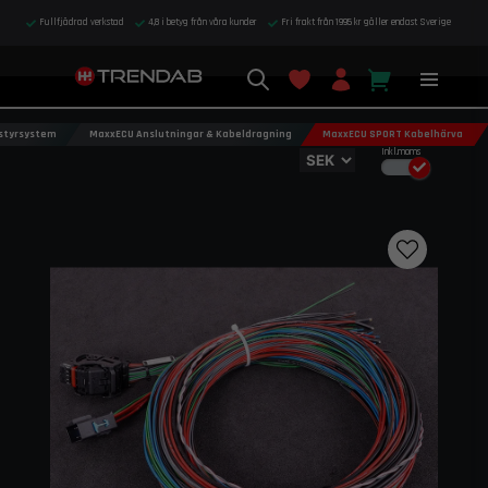
Fullfjädrad verkstad
4,8 i betyg från våra kunder
Fri frakt från 1995 kr gäller endast Sverige
styrsystem
MaxxECU Anslutningar & Kabeldragning
MaxxECU SPORT Kabelhärva
Inkl.moms