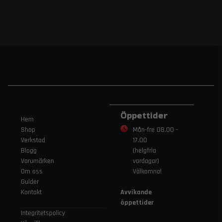
Öppettider
Hem
Shop
Mån-fre 08.00 -
Verkstad
17.00
Blogg
(helgfria
Varumärken
vardagar)
Om oss
Välkomna!
Guider
Kontakt
Avvikande
öppettider
Integritetspolicy