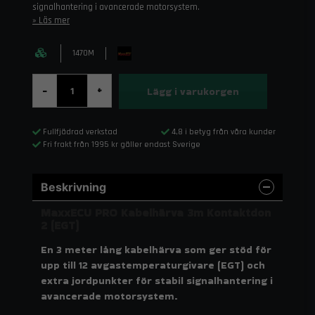
signalhantering i avancerade motorsystem.
Läs mer
1470M
Lägg i varukorgen
-
+
Fullfjädrad verkstad
4,8 i betyg från våra kunder
Fri frakt från 1995 kr gäller endast Sverige
Beskrivning
MaxxECU PRO Kabelhärva 3m Kontaktdon
2 (EGT)
En 3 meter lång kabelhärva som ger stöd för
upp till 12 avgastemperaturgivare (EGT) och
extra jordpunkter för stabil signalhantering i
avancerade motorsystem.