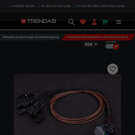
Fullfjädrad verkstad
4,8 i betyg från våra kunder
Fri frakt från 1995 kr gäller endast Sverige
MaxxECU Anslutningar & Kabeldragning
MaxxECU PRO Kabelhärva 3m Kontaktdon 2
Inkl.moms