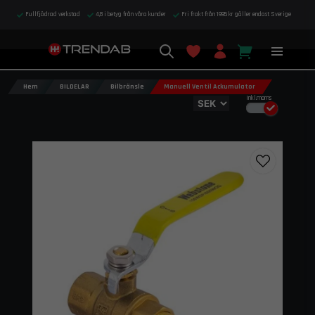
Fullfjädrad verkstad
4,8 i betyg från våra kunder
Fri frakt från 1995 kr gäller endast Sverige
Hem
BILDELAR
Bilbränsle
Manuell Ventil Ackumulator
Inkl.moms