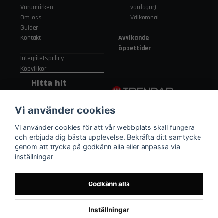
Fri frakt över 1995 kr inom Sverige – snabb leverans från
Varumärken
vardagar)
vårt lager i Sverige.
Om oss
Välkomna!
Guider
Relaterade sökord
Kontakt
Avvikande
manuell ventil ackumulator, hydraulisk ackumulator
öppettider
motorsport, tryckreglering hydraulik, racing hydraulik
Integritetspolicy
ackumulator, industri ackumulator
Köpvillkor
Hitta hit
Gamla
Vi använder cookies
Strängnäsvägen
315 155 91
Vi använder cookies för att vår webbplats skall fungera
Nykvarn Sverige
och erbjuda dig bästa upplevelse. Bekräfta ditt samtycke
genom att trycka på godkänn alla eller anpassa via
inställningar
08 552 450 06
order
@trendab.com
Godkänn alla
Inställningar