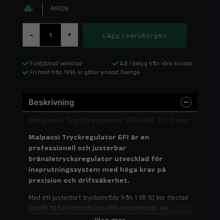
AIR008
Lägg i varukorgen
-
+
Fullfjädrad verkstad
4,8 i betyg från våra kunder
Fri frakt från 1995 kr gäller endast Sverige
Beskrivning
Malpassi Tryckregulator EFI AN6 1–10 bar
Malpassi Tryckregulator EFI är en
professionell och justerbar
bränsletrycksregulator utvecklad för
insprutningssystem med höga krav på
precision och driftsäkerhet.
Med ett justerbart tryckområde från 1 till 10 bar (testad
upp till 10 bar) och robusta AN6-anslutningar, ger
regulatorn stabilt bränsletryck från tomgång till full gas.