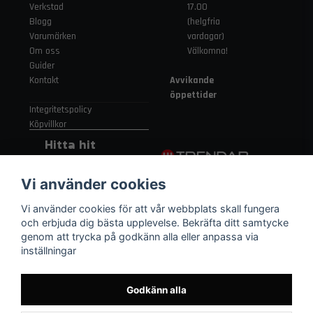
Verkstad
17.00
Blogg
(helgfria
Varumärken
vardagar)
Om oss
Välkomna!
Guider
Kontakt
Avvikande
öppettider
Integritetspolicy
Köpvillkor
Hitta hit
Gamla
Vi använder cookies
Strängnäsvägen
315 155 91
Vi använder cookies för att vår webbplats skall fungera
Nykvarn Sverige
och erbjuda dig bästa upplevelse. Bekräfta ditt samtycke
genom att trycka på godkänn alla eller anpassa via
inställningar
08 552 450 06
order
@trendab.com
Godkänn alla