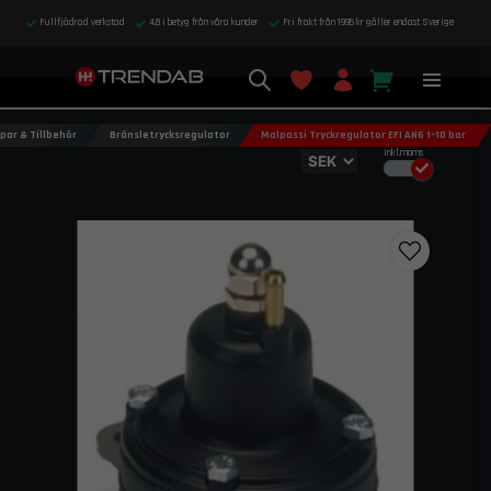
Fullfjädrad verkstad
4,8 i betyg från våra kunder
Fri frakt från 1995 kr gäller endast Sverige
ar & Tillbehör
Bränsletrycksregulator
Malpassi Tryckregulator EFI AN6 1–10 bar
Inkl.moms