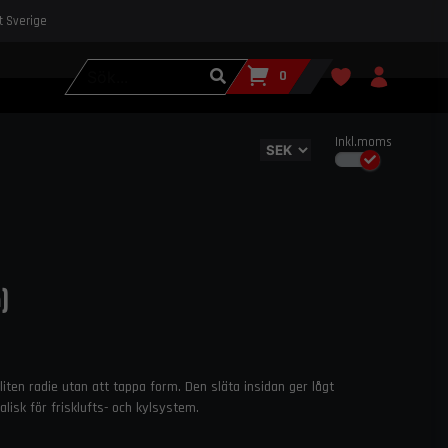
st Sverige
0
Inkl.moms
)
iten radie utan att tappa form. Den släta insidan ger lågt
alisk för frisklufts- och kylsystem.