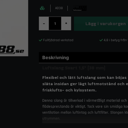
AD38
Lägg i varukorgen
-
+
Fullfjädrad verkstad
4,8 i betyg från
Beskrivning
Luftslang Svart 1,5" (38 mm)
Flexibel och lätt luftslang som kan böja
släta insidan ger lågt luftmotstånd och ef
frisklufts- och kylsystem.
Denna slang är tillverkad i värmetåligt material och 
flödesprestanda är viktigt. Tack vare sin smidiga ko
ventilation mellan luftintag och luftfilter. Slangen
utrymmen.