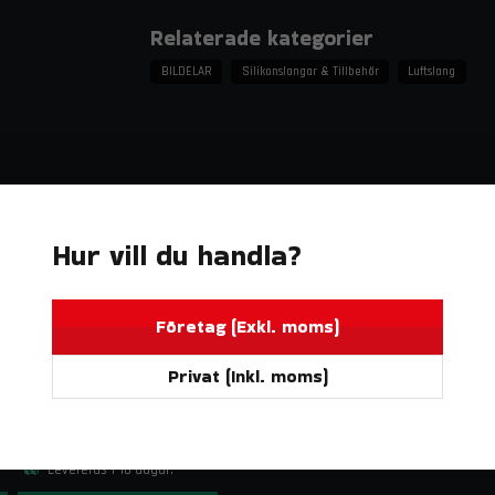
Egenskaper och fördelar
Relaterade kategorier
Mycket flexibel med liten böjningsradie
Slät insida för optimalt luftflöde
BILDELAR
Silikonslangar & Tillbehör
Luftslang
Tål höga temperaturer
Låg vikt och enkel montering
Lämplig för friskluft, kalluft och bromsky
Tekniska specifikationer
Hur vill du handla?
Färg: Svart
Material: Värmetålig flexibel plastbelagd
Diameter: 1,5" (38 mm)
Företag (Exkl. moms)
Temperaturtålighet: upp till cirka 150 °C
Montering: Fäst med slangklämmor
Privat (Inkl. moms)
DO88
BILDELAR
Användningsområden
BigPack Volvo 740/940 Turbo (92–98) Röd – 63 mm spjällhus
9 052 kr
Friskluftsintag till luftfilter
Levereras 1-16 dagar.
Bromskylning mot bromsskivor