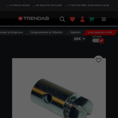
Fullfjädrad verkstad
4,8 i betyg från våra kunder
Fri frakt från 1995 kr gäller endast Sverige
umpar & Förgasare
Förgasardelar & Tillbehör
Vajerlås
Litet Vajerlås i Stål
Inkl.moms