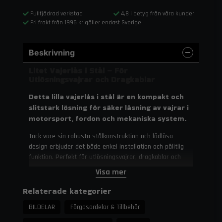
Fullfjädrad verkstad
4,8 i betyg från våra kunder
Fri frakt från 1995 kr gäller endast Sverige
Beskrivning
Litet Vajerlås i Stål – För
Utlösningsvajrar och Dragkablar
Detta lilla vajerlås i stål är en kompakt och
slitstark lösning för säker låsning av vajrar i
motorsport, fordon och mekaniska system.
Tack vare sin robusta stålkonstruktion och lödlösa
design erbjuder det både enkel installation och pålitlig
funktion. Perfekt för utlösningsvajrar, dragkablar och
strypkablar där utrymmet är begränsat men kraven på
Visa mer
säkerhet är höga.
Relaterade kategorier
Specifikationer
BILDELAR
Förgasardelar & Tillbehör
Material:
Stål – robust konstruktion för lång