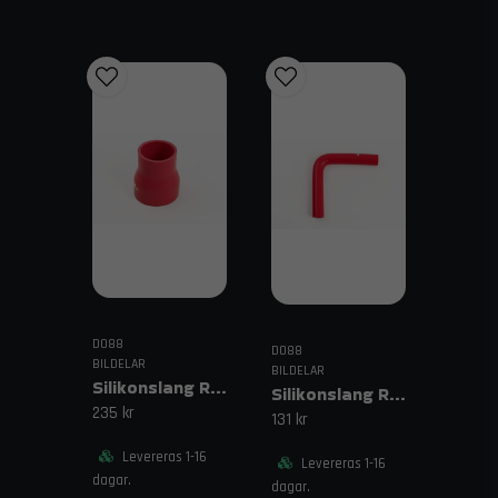
om montering eller kompatibilitet? Kontakta oss på
order@trendab.com
– vi hjälper dig gärna.
Fri frakt över 1995 kr inom Sverige – snabb
och spårbar leverans från vårt lager i
Sverige.
Relaterade sökord
vajerlås stål, litet vajerlås, vajerlås dragkabel, vajerlås
strypkabel, kabelnippel stål
DO88
DO88
BILDELAR
BILDELAR
Silikonslang Röd 2,375–2,75" (60–70mm)
Silikonslang Röd 90° 0,75" (19mm)
235 kr
131 kr
Levereras 1-16
Levereras 1-16
dagar.
dagar.