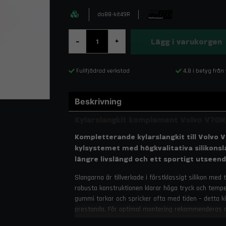
do88-kit49R
Lägg i varukorgen
-
+
Fullfjädrad verkstad
4,8 i betyg från
Beskrivning
Kylarslangkit komplement Volvo V70N
Kompletterande kylarslangkit till Volvo V
kylsystemet med högkvalitativa silikonsla
längre livslängd och ett sportigt utseend
Slangarna är tillverkade i förstklassigt silikon med
robusta konstruktionen klarar höga tryck och temper
gummi torkar och spricker ofta med tiden – detta ki
prestanda. För optimal montering rekommenderas mat