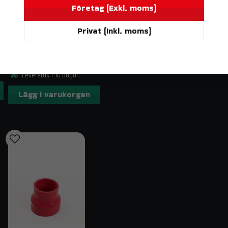
Företag (Exkl. moms)
Ersättning av slitna eller åldrade original
Förbättrad hållbarhet och kylsystemspr
Privat (Inkl. moms)
DO88
Kontakt & fraktinformation
BILDELAR
Silikonslang Röd 90° 2" (51mm)
Har du frågor om kylarslangkit komplement till Vo
233 kr
på
order@trendab.com
så hjälper vi dig gärna. Vi e
Levereras 1-16 dagar.
från vårt lager i Sverige.
Lägg i varukorgen
Relaterade sökord
volvo v70n kylarslang, volvo s60 slangkit, silikonsl
komplement