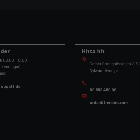
ider
Hitta hit
e 08.00 - 17.00
Gamla Strängnäsvägen 315 1
ria vardagar)
Nykvarn Sverige
mna!
 öppettider
08 552 450 06
order
@trendab.com