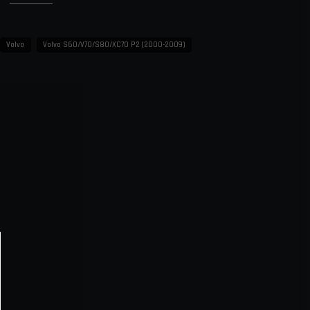
 kylarslangar
kts textilarmering
Volvo
Volvo S60/V70/S80/XC70 P2 (2000-2009)
ng tid
h åldrande
mets utseende
xtilarmering
 slangklämmor (se Tillbehör)
er