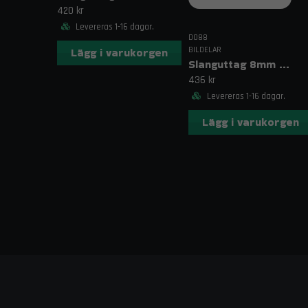
420 kr
Levereras 1-16 dagar.
DO88
BILDELAR
Lägg i varukorgen
Slanguttag 8mm (5/16")
436 kr
Levereras 1-16 dagar.
Lägg i varukorgen