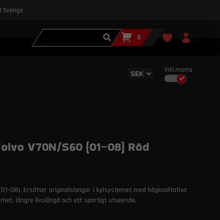
st Sverige
0
Inkl.moms
Volvo V70N/S60 (01–08) Röd
(01–08). Ersätter originalslangar i kylsystemet med högkvalitativa
arhet, längre livslängd och ett sportigt utseende.