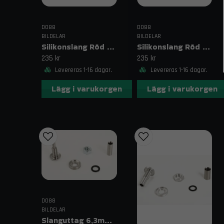
DO88
DO88
BILDELAR
BILDELAR
Silikonslang Röd 2,75–3,125" (70–80mm)
Silikonslang Röd 2,75–3" (70–76mm)
235 kr
235 kr
Levereras 1-16 dagar.
Levereras 1-16 dagar.
Lägg i varukorgen
Lägg i varukorgen
DO88
BILDELAR
Slanguttag 6,3mm (1/4")