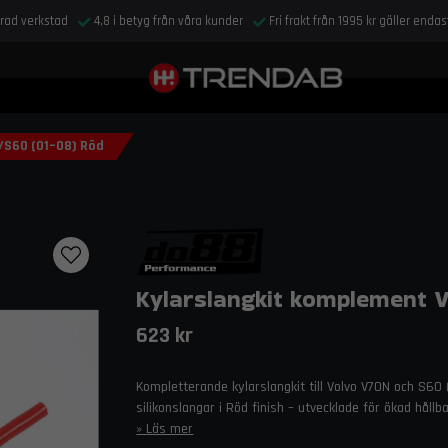
drad verkstad
4,8 i betyg från våra kunder
Fri frakt från 1995 kr gäller enda
/S60 (01–08) Röd
Kylarslangkit komplement 
623 kr
Kompletterande kylarslangkit till Volvo V70N och S60 
silikonslangar i Röd finish – utvecklade för ökad hållb
Läs mer