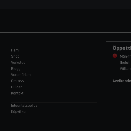
Öppett
Hem
Shop
Mån-fr
Verkstad
(helgf
Blogg
Välko
Varumärken
Om oss
Avvikande
Guider
Kontakt
Integritetspolicy
Köpvillkor