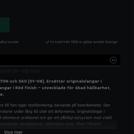
 våra kunder
Fri frakt från 1995 kr gäller endast Sverige
/S60 (01–08) Röd
70N och S60 (01–08). Ersätter originalslangar i
ngar i Röd finish – utvecklade för ökad hållbarhet,
e.
 tre till fem lager textilarmering, beroende på innerdiameter. Den
aturer under lång tid utan att deformeras. Originalslangar i
t eliminerar problemet och ger ett pålitligt kylsystem med stabil
chande slangklämmor, tillgängliga under fliken Tillbehör.
Visa mer