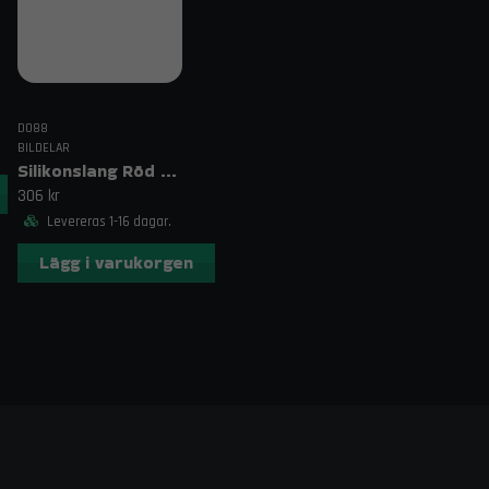
DO88
BILDELAR
Silikonslang Röd 3–4" (76–102mm)
306 kr
Levereras 1-16 dagar.
Lägg i varukorgen