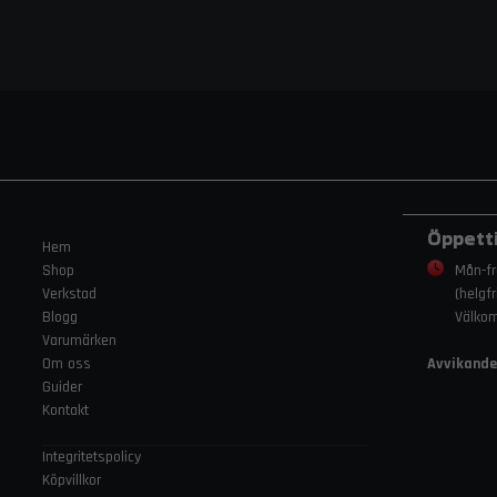
Öppett
Hem
Shop
Mån-fr
Verkstad
(helgf
Blogg
Välko
Varumärken
Om oss
Avvikande
Guider
Kontakt
Integritetspolicy
Köpvillkor