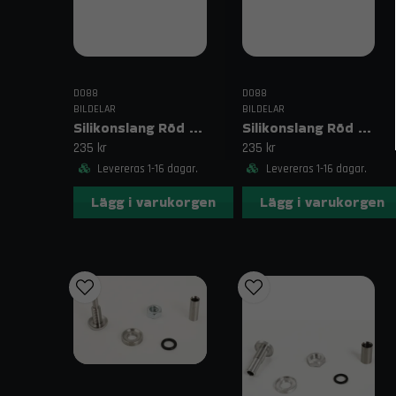
DO88
DO88
BILDELAR
BILDELAR
Silikonslang Röd 2,75–3,125" (70–80mm)
Silikonslang Röd 2,75–3" (70–76mm)
235 kr
235 kr
Levereras 1-16 dagar.
Levereras 1-16 dagar.
Lägg i varukorgen
Lägg i varukorgen