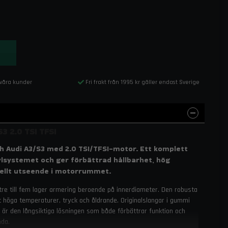
 våra kunder
Fri frakt från 1995 kr gäller endast Sverige
3 2.0 TSI TFSI
 och Audi A3/S3 med 2.0 TSI/TFSI-motor. Ett komplett
kylsystemet och ger förbättrad hållbarhet, hög
onellt utseende i motorrummet.
d tre till fem lager armering beroende på innerdiameter. Den robusta
höga temperaturer, tryck och åldrande. Originalslangar i gummi
it är den långsiktiga lösningen som både förbättrar funktion och
nda.