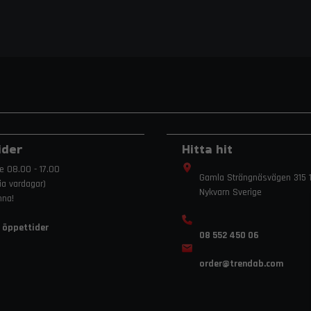
ider
Hitta hit
e 08.00 - 17.00
Gamla Strängnäsvägen 315 1
ria vardagar)
Nykvarn Sverige
mna!
 öppettider
08 552 450 06
order
@trendab.com