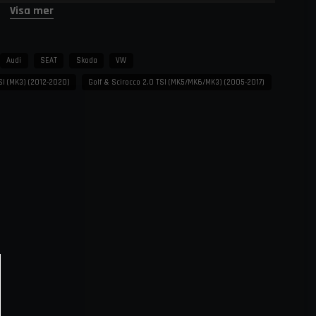
Visa mer
nalgummislangar
ng tid
Audi
SEAT
Skoda
VW
längd
SI (MK3) (2012-2020)
Golf & Scirocco 2.0 TSI (MK5/MK6/MK3) (2005-2017)
er
tem
langar