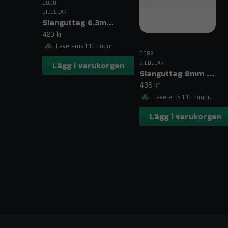
DO88
BILDELAR
Slanguttag 6,3mm (1/4")
420 kr
Levereras 1-16 dagar.
DO88
BILDELAR
Lägg i varukorgen
Slanguttag 8mm (5/16")
436 kr
Levereras 1-16 dagar.
Lägg i varukorgen