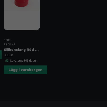
DO88
BILDELAR
Silikonslang Röd 3–4" (76–102mm)
306 kr
Levereras 1-16 dagar.
Lägg i varukorgen