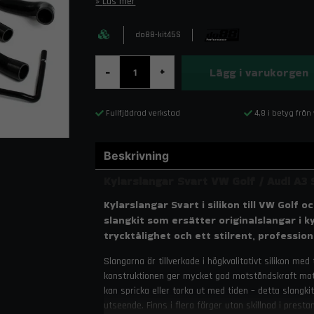
Läs mer
do88-kit45S
Lägg i varukorgen
-
+
Fullfjädrad verkstad
4,8 i betyg från
Beskrivning
Kylarslangar Svart VW Golf / Audi A3 S
Kylarslangar Svart i silikon till VW Golf
slangkit som ersätter originalslangar i 
trycktålighet och ett stilrent, professi
Slangarna är tillverkade i högkvalitativt silikon me
konstruktionen ger mycket god motståndskraft mot 
kan spricka eller torka ut med tiden – detta slangk
utseende. Finns i flera färger utan skillnad i presta