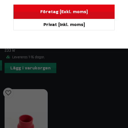
Audi A3 2.0 TSI/TFSI
Audi S3 2.0 TSI/TFSI
Företag (Exkl. moms)
Leveransinnehåll
Privat (Inkl. moms)
Komplett sats Kylarslangar Svart i silikon
DO88
BILDELAR
Slangklämmor finns som tillbehör (se flike
Silikonslang Röd 90° 2" (51mm)
Kontakt & fraktinformation
233 kr
Levereras 1-16 dagar.
Har du frågor om Kylarslangar Svart VW Golf / Audi
order@trendab.com
så hjälper vi dig gärna. Vi erbj
Lägg i varukorgen
Relaterade sökord
VW Golf 2.0 TSI kylarslangar, Audi A3 TFSI slangkit 
TSI slangkit