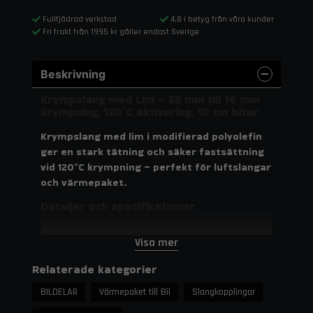
Fullfjädrad verkstad
4,8 i betyg från våra kunder
Fri frakt från 1995 kr gäller endast Sverige
Beskrivning
Krympslang med Lim – 55 mm till 16 mm
krympning, 120°C aktivering, 10 cm bitar
Krympslang med lim i modifierad polyolefin
ger en stark tätning och säker fastsättning
vid 120°C krympning – perfekt för luftslangar
och värmepaket.
Detaljer och specifikationer
Storlek innan krympning: 55 mm
Visa mer
Krymper till: 16 mm
Relaterade kategorier
Temperaturområde: -55°C till +110°C
Minsta krymptemperatur: 120°C
BILDELAR
Värmepaket till Bil
Slangkopplingar
Material: Modifierad polyolefin, fri från