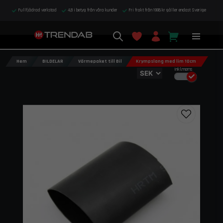
Fullfjädrad verkstad
4,8 i betyg från våra kunder
Fri frakt från 1995 kr gäller endast Sverige
Hem
BILDELAR
Värmepaket till Bil
Krympslang med lim 10cm
Inkl.moms