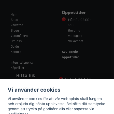
Öppettider
Hem
Shop
Mån-fre 08.00 -
Verkstad
17.00
Blogg
(helgfria
Varumärken
vardagar)
Om oss
Välkomna!
Guider
Kontakt
Avvikande
öppettider
Integritetspolicy
Köpvillkor
Hitta hit
Gamla
Vi använder cookies
Strängnäsvägen
315 155 91
Vi använder cookies för att vår webbplats skall fungera
Nykvarn Sverige
och erbjuda dig bästa upplevelse. Bekräfta ditt samtycke
genom att trycka på godkänn alla eller anpassa via
inställningar