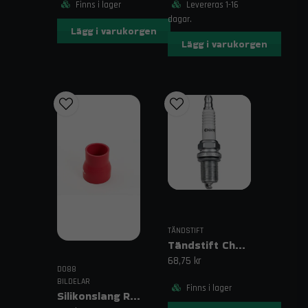
Levereras 1-16
Finns i lager
dagar.
Lägg i varukorgen
Lägg i varukorgen
TÄNDSTIFT
Tändstift Champion RC9YCC
68,75 kr
DO88
BILDELAR
Finns i lager
Silikonslang Röd 2,5–2,75" (63–70mm)