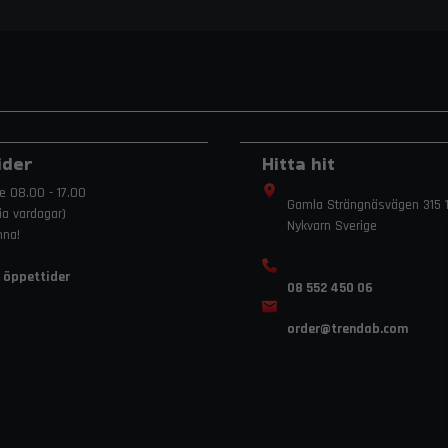
ider
Hitta hit
e 08.00 - 17.00
Gamla Strängnäsvägen 315 1
ria vardagar)
Nykvarn Sverige
mna!
 öppettider
08 552 450 06
order
@trendab.com