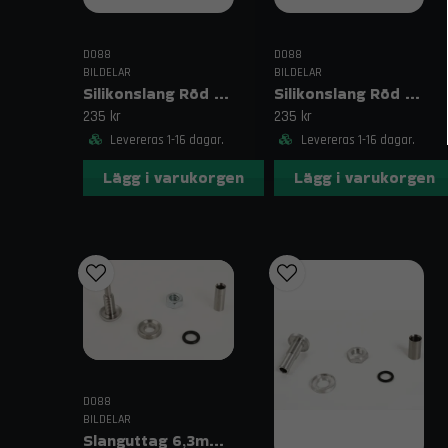
DO88
DO88
BILDELAR
BILDELAR
Silikonslang Röd 2,75–3,125" (70–80mm)
Silikonslang Röd 2,75–3" (70–76mm)
235 kr
235 kr
Levereras 1-16 dagar.
Levereras 1-16 dagar.
Lägg i varukorgen
Lägg i varukorgen
DO88
BILDELAR
Slanguttag 6,3mm (1/4")