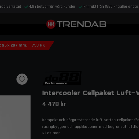
drad verkstad
4,8 i betyg från våra kunder
Fri frakt från 1995 kr gäller enda
x 95 x 297 mm) – 750 HK
Intercooler Cellpaket Luft–
4 478 kr
Kompakt och högpresterande luft–vatten cellpaket för a
racingbyggen och applikationer med begränsat luftflöd
Läs mer