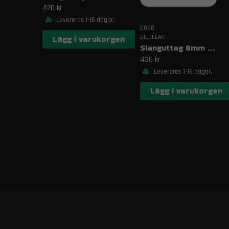
420 kr
Levereras 1-16 dagar.
DO88
BILDELAR
Lägg i varukorgen
Slanguttag 8mm (5/16")
436 kr
Levereras 1-16 dagar.
Lägg i varukorgen