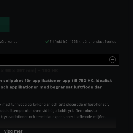
 våra kunder
Fri frakt från 1995 kr gäller endast Sverige
7 x 95 x 297 mm) – 750 HK
ellpaket för applikationer upp till 750 HK. Idealisk
 och applikationer med begränsat luftflöde där
k med tunnväggiga kylkanaler och tätt placerade offset-flänsar.
laddlufttemperatur även vid höga laddtryck. Den robusta
 tryckvariationer och termiska expansioner i krävande miljöer.
 i förhållande till storlek, vilket gör detta cellpaket särskilt
Visa mer