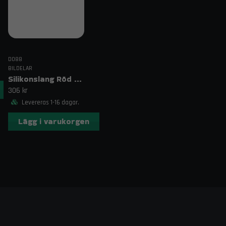
DO88
BILDELAR
Silikonslang Röd 3–4" (76–102mm)
306 kr
Levereras 1-16 dagar.
Lägg i varukorgen