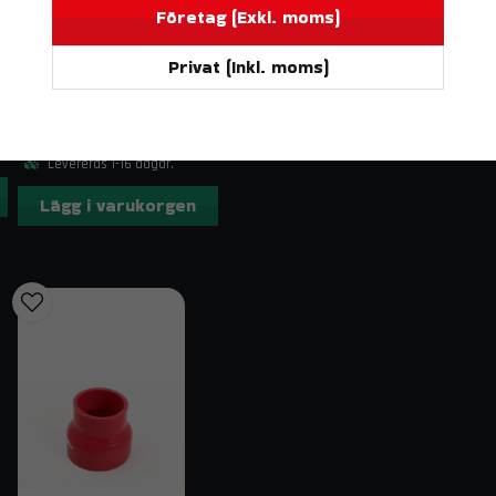
Företag (Exkl. moms)
Placera så att både luft- och vattensid
Använd en korrekt dimensionerad vatten
Privat (Inkl. moms)
DO88
Lämpligt för installationer med begränsat
BILDELAR
Silikonslang Röd 90° 2" (51mm)
Viktigt
233 kr
*Effektnivån är baserad på normala driftsförhålla
Levereras 1-16 dagar.
applikation, luftflöde och kylsystemets design.
Lägg i varukorgen
Kontakt & fraktinformation
Har du frågor om Intercooler Cellpaket Luft–Vatte
order@trendab.com
så hjälper vi dig gärna. Vi erbj
Relaterade sökord
intercooler, cellpaket, luft-vatten, 97x95x297 mm, 7