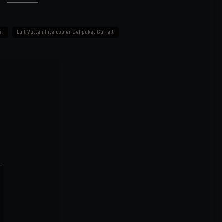
är begränsat. Med rätt utformad kylkrets och pump kan systemet
g belastning.
er
Luft-Vatten Intercooler Cellpaket Garrett
öring
ktiv kylning
 motorutrymmen
ämpare i gummi