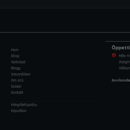
Öppett
Hem
Shop
Mån-fr
Verkstad
(helgf
Blogg
Välko
Varumärken
Om oss
Avvikande
Guider
Kontakt
Integritetspolicy
Köpvillkor