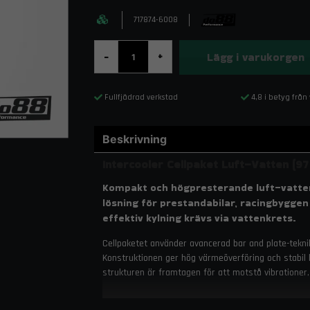
717874-6008
Lägg i varukorgen
-
+
Fullfjädrad verkstad
4,8 i betyg från
Beskrivning
Intercooler Cellpaket Luft–Vatten (9
Kompakt och högpresterande luft–vatten c
lösning för prestandabilar, racingbyggen
effektiv kylning krävs via vattenkrets.
Cellpaketet använder avancerad bar and plate-tekni
Konstruktionen ger hög värmeöverföring och stabil 
strukturen är framtagen för att motstå vibrationer,
Luft–vatten-systemet erbjuder överlägsen kylkapacitet