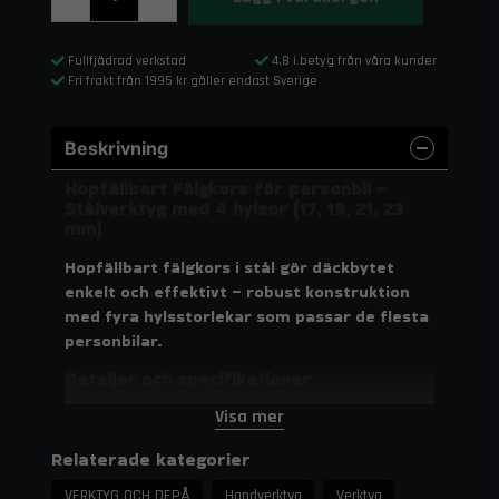
Fullfjädrad verkstad
4,8 i betyg från våra kunder
Fri frakt från 1995 kr gäller endast Sverige
Beskrivning
Hopfällbart Fälgkors för personbil –
Stålverktyg med 4 hylsor (17, 19, 21, 23
mm)
Hopfällbart fälgkors i stål gör däckbytet
enkelt och effektivt – robust konstruktion
med fyra hylsstorlekar som passar de flesta
personbilar.
Detaljer och specifikationer
Visa mer
Material: Högkvalitativt stål
Hylsstorlekar: 17 mm, 19 mm, 21 mm, 23 mm
Relaterade kategorier
Design: Hopfällbar för kompakt förvaring
VERKTYG OCH DEPÅ
Handverktyg
Verktyg