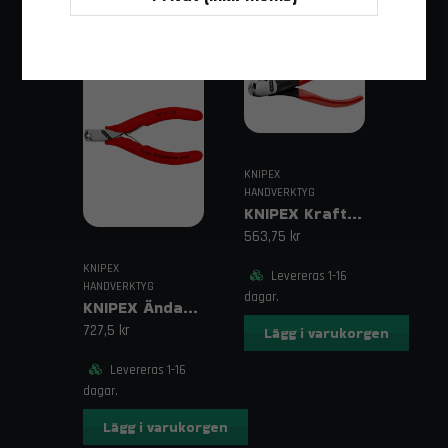
Kontakt & frakt
Har du frågor om Hopfällbart Fälgkors för personbil?
Kontakta oss på
order@trendab.com
.
Fri frakt över 1995 kr inom Sverige!
Relaterade sökord:
hopfällbart fälgkors, fälgkors personbil,
KNIPEX
HANDVERKTYG
däckbytesverktyg, stål fälgkors, fälgkors med 4 hylsor,
KNIPEX Kraftändavbitare 6701-serien
kompakt fälgkors, däckbyte bilverktyg
563,75 kr
KNIPEX
Levereras 1-16
HANDVERKTYG
dagar.
KNIPEX Ändavbitare Elektronik 115 mm
727,5 kr
Lägg i varukorgen
Levereras 1-16
dagar.
Lägg i varukorgen