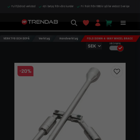
Fullfjädrad verkstad
4,8 i betyg från våra kunder
Fri frakt från 1995 kr gäller endast Sverige
VERKTYG OCH DEPÅ
Verktyg
Handverktyg
FOLD DOWN 4-WAY WHEEL BRACE
Inkl.moms
-
20
%