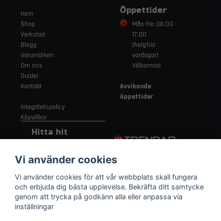
Öppettider
Hem
Shop
Mån-fre 08.00 -
Verkstad
17.00
Blogg
(helgfria
Varumärken
vardagar)
Om oss
Välkomna!
Guider
Kontakt
Avvikande
öppettider
Integritetspolicy
Köpvillkor
Hitta hit
Gamla
Vi använder cookies
Strängnäsvägen
315 155 91
Vi använder cookies för att vår webbplats skall fungera
Nykvarn Sverige
och erbjuda dig bästa upplevelse. Bekräfta ditt samtycke
genom att trycka på godkänn alla eller anpassa via
inställningar
08 552 450 06