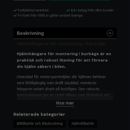
Fullfjädrad verkstad
4,8 i betyg från våra kunder
Fri frakt från 1995 kr gäller endast Sverige
Beskrivning
Hjälmhängare för montering i burbåge
Hjälmhängare för montering i burbåge är en
praktisk och robust lösning för att förvara
din hjälm säkert i bilen.
Utvecklad för motorsportmiljöer där hjälmen behöver
vara lättillgänglig men ändå skyddad, monteras
hängaren enkelt direkt på burbågen. Den robusta
konstruktionen ger en stabil hållare som förhindrar att
hjälmen skadas eller rullar runt i bilen.
Visa mer
Specifikationer
Relaterade kategorier
Montering:
Direkt på burbåge
Biltillbehör och Bilutrustning
Hjälmtillbehör