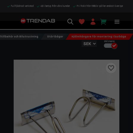
Fullfjädrad verkstad
4,8 i betyg från våra kunder
Fri frakt från 1995 kr gäller endast Sverige
ltillbehör och Bilutrustning
Störtbågar
Hjälmhängare för montering i burbåge
Inkl.moms