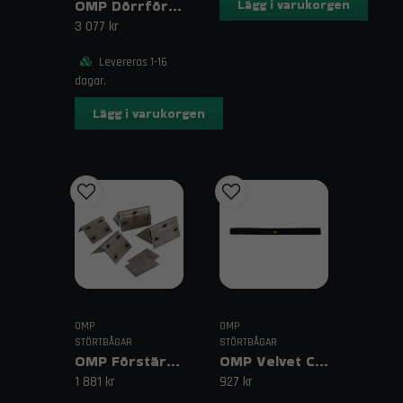
Relaterade sökord
OMP Dörrförstärkning
Lägg i varukorgen
3 077 kr
hjälmhängare burbåge, hjälmfäste bil, hjälmförvaring
rally, hjälmhållare racing, motorsport tillbehör
Levereras 1-16
dagar.
Lägg i varukorgen
OMP
OMP
STÖRTBÅGAR
STÖRTBÅGAR
OMP Förstärkningsplattor
OMP Velvet Cover X113/P
1 881 kr
927 kr