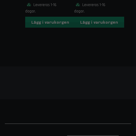
Levereras 1-16
Levereras 1-16
dagar.
dagar.
Lägg i varukorgen
Lägg i varukorgen