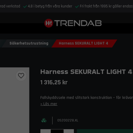
drad verkstad
4,8 i betyg från våra kunder
Fri frakt från 1995 kr gäller enda
Säkerhetsutrustning
Harness SEKURALT LIGHT 4
Harness SEKURALT LIGHT 4
1 316,25 kr
Fallskyddssele med slitstark konstruktion – för kräva
Läs mer
05200228.XL