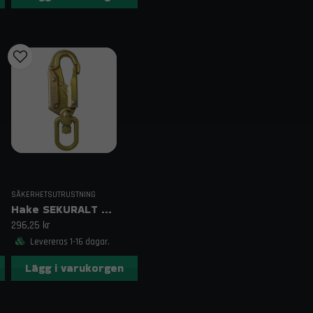
Professionella fallskyddssystem
Om ditt företag är intresserat av säkerh
en pålitlig partner – kontakta oss för en 
ert arbetsområde.
Kontakt & fraktinformation
Har du frågor om Harness SEKURALT LIGHT 4 eller a
så hjälper vi dig gärna. Vi erbjuder fri frakt på be
Relaterade sökord:
harness sekuralt light 4, fallskyddssele, sele arbet
SÄKERHETSUTRUSTNING
Hake SEKURALT 976
296,25 kr
Levereras 1-16 dagar.
Lägg i varukorgen