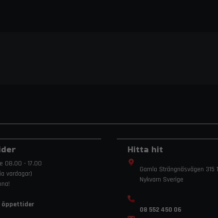
ider
Hitta hit
e 08.00 - 17.00
Gamla Strängnäsvägen 315 1
ria vardagar)
Nykvarn Sverige
mna!
 öppettider
08 552 450 06