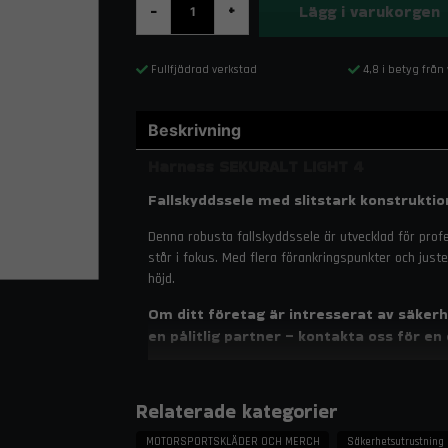
Lägg i varukorgen
-
+
Fullfjädrad verkstad
4,8 i betyg från
Beskrivning
Harness SEKURALT LIGHT 4
Fallskyddssele med slitstark konstruktio
Denna robusta fallskyddssele är utvecklad för profes
står i fokus. Med flera förankringspunkter och just
höjd.
Om ditt företag är intresserat av säkerh
en pålitlig partner – kontakta oss för en 
ert arbetsområde.
Egenskaper
Relaterade kategorier
Ryggfäste för fallskydd samt bröstförank
MOTORSPORTSKLÄDER OCH MERCH
Säkerhetsutrustning