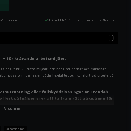
 våra kunder
Fri frakt från 1995 kr gäller endast Sverige
n – för krävande arbetsmiljöer.
sionellt bruk i tuffa miljöer, där både hållbarhet och säkerhet
erbar passform ger selen både flexibilitet och komfort vid arbete på
etsutrustning eller fallskyddslösningar är Trendab
offert så hjälper vi er att ta fram rätt utrustning för
Visa mer
ring (typ A/2)
Arbetskläder