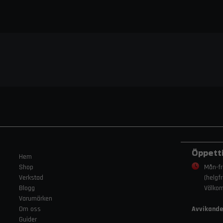
Öppett
Hem
Shop
Mån-fr
Verkstad
(helgf
Blogg
Välko
Varumärken
Om oss
Avvikande
Guider