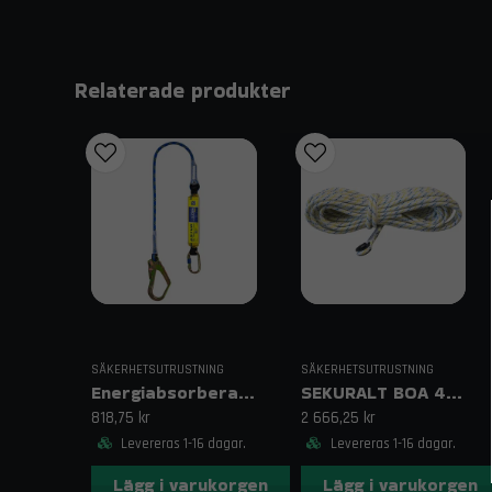
Relaterade produkter
SÄKERHETSUTRUSTNING
SÄKERHETSUTRUSTNING
Energiabsorberare med semistatisk lina
SEKURALT BOA 40 m – Semistatiskt rep
818,75 kr
2 666,25 kr
Levereras 1-16 dagar.
Levereras 1-16 dagar.
Lägg i varukorgen
Lägg i varukorgen