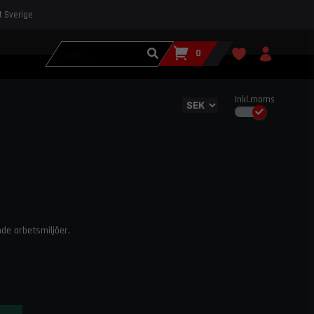
st Sverige
0
Inkl.moms
nde arbetsmiljöer.