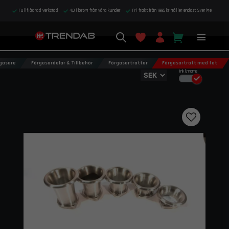
Fullfjädrad verkstad
4,8 i betyg från våra kunder
Fri frakt från 1995 kr gäller endast Sverige
gasare
Förgasardelar & Tillbehör
Förgasartrattar
Förgasartratt med fot
Inkl.moms