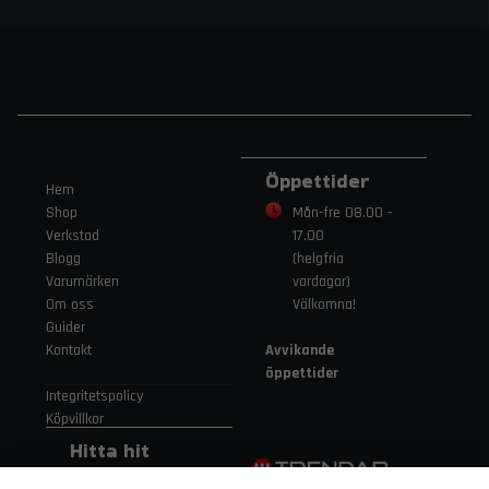
Öppettider
Hem
Shop
Mån-fre 08.00 -
Verkstad
17.00
Blogg
(helgfria
Varumärken
vardagar)
Om oss
Välkomna!
Guider
Kontakt
Avvikande
öppettider
Integritetspolicy
Köpvillkor
Hitta hit