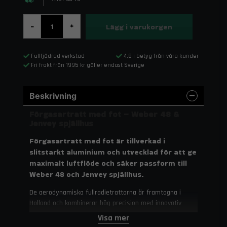
Lägg i varukorgen
-
+
Fullfjädrad verkstad
4,8 i betyg från våra kunder
Fri frakt från 1995 kr gäller endast Sverige
Beskrivning
Förgasartratt med fot – Weber 48 &
Jenvey spjällhus
Förgasartratt med fot är tillverkad i
slitstarkt aluminium och utvecklad för att ge
maximalt luftflöde och säker passform till
Weber 48 och Jenvey spjällhus.
De aerodynamiska fullradietrattarna är framtagna i
Holland och kombinerar hög precision med innovativ
design. Tack vare foten sitter tratten stadigt på plats
Visa mer
och eliminerar risken för att lossna under drift.