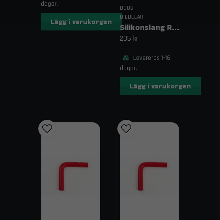
aluminium, tratt med fot förgasare, trendab
dagar.
DO88
BILDELAR
Lägg i varukorgen
Silikonslang Röd 2,375–2,75" (60–70mm)
235 kr
Levereras 1-16
dagar.
Lägg i varukorgen