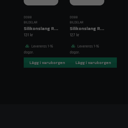
DO88
DO88
BILDELAR
BILDELAR
Silikonslang Röd 90° 0,75" (19mm)
Silikonslang Röd 90° 0,625" (16mm)
131 kr
127 kr
Levereras 1-16
Levereras 1-16
dagar.
dagar.
Lägg i varukorgen
Lägg i varukorgen