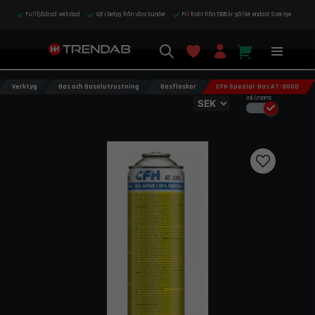
Fullfjädrad verkstad
4,8 i betyg från våra kunder
Fri frakt från 1995 kr gäller endast Sverige
Verktyg
Gas och Gasolutrustning
Gasflaskor
CFH Spezial-Gas AT-3000
Inkl.moms