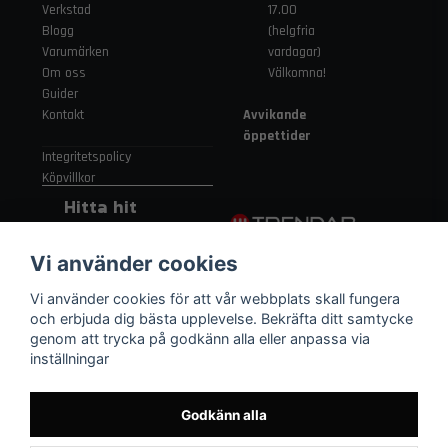
Verkstad
17.00
Blogg
(helgfria
Varumärken
vardagar)
Om oss
Välkomna!
Guider
Kontakt
Avvikande
öppettider
Integritetspolicy
Köpvillkor
Hitta hit
Gamla
Vi använder cookies
Strängnäsvägen
315 155 91
Vi använder cookies för att vår webbplats skall fungera
Nykvarn Sverige
och erbjuda dig bästa upplevelse. Bekräfta ditt samtycke
genom att trycka på godkänn alla eller anpassa via
inställningar
08 552 450 06
order
@trendab.com
Godkänn alla