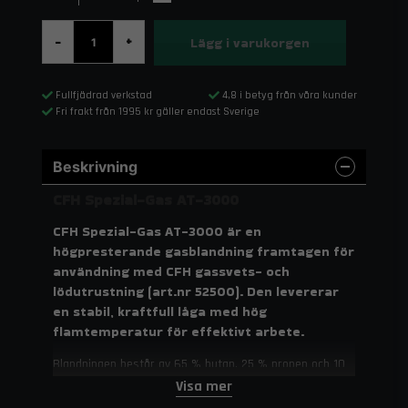
Lägg i varukorgen
-
+
Fullfjädrad verkstad
4,8 i betyg från våra kunder
Fri frakt från 1995 kr gäller endast Sverige
Beskrivning
CFH Spezial-Gas AT-3000
CFH Spezial-Gas AT-3000 är en
högpresterande gasblandning framtagen för
användning med CFH gassvets- och
lödutrustning (art.nr 52500). Den levererar
en stabil, kraftfull låga med hög
flamtemperatur för effektivt arbete.
Blandningen består av 65 % butan, 25 % propen och 10
% propan, vilket ger snabb uppvärmning, hög effekt och
Visa mer
pålitlig drift. Med sin portabla och lätta konstruktion är