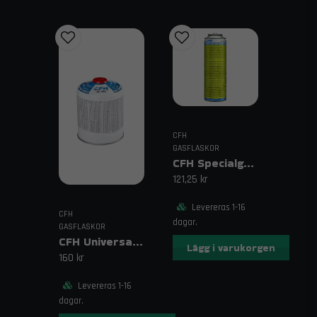
CFH
GASFLASKOR
CFH Specialgas SG105 110 ml
121,25 kr
Levereras 1-16
CFH
dagar.
GASFLASKOR
CFH Universal Gas UG 440 g
Lägg i varukorgen
160 kr
Levereras 1-16
dagar.