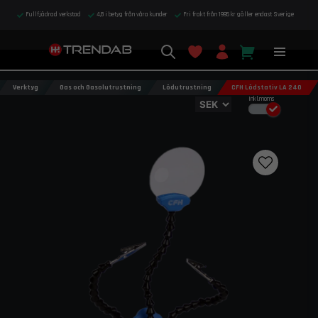
Fullfjädrad verkstad
4,8 i betyg från våra kunder
Fri frakt från 1995 kr gäller endast Sverige
Verktyg
Gas och Gasolutrustning
Lödutrustning
CFH Lödstativ LA 240
Inkl.moms