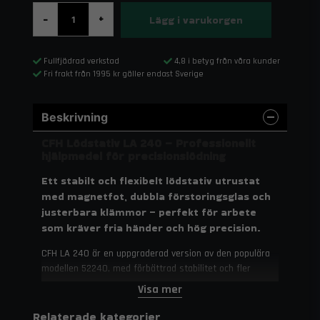
Lägg i varukorgen
-
+
Fullfjädrad verkstad
4,8 i betyg från våra kunder
Fri frakt från 1995 kr gäller endast Sverige
Beskrivning
CFH Lödstativ LA 240 – Professionellt
hjälpmedel för precisionslödning
Ett stabilt och flexibelt lödstativ utrustat
med magnetfot, dubbla förstoringsglas och
justerbara klämmor – perfekt för arbete
som kräver fria händer och hög precision.
CFH LA 240 är en uppgraderad version av den populära
modellen 52240, med förbättrad stabilitet och fler
funktioner. Tack vare de två förstoringsglasen (2,5x och
Visa mer
5x), justerbara klämmor och utfällbara stödben blir
detaljarbete inom elektronik, finmekanik och hobby
Relaterade kategorier