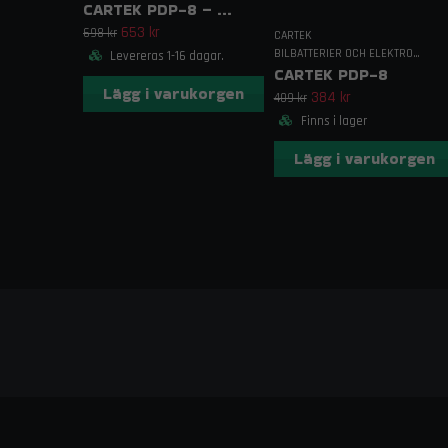
CARTEK PDP-8 – Komplett
653 kr
698 kr
CARTEK
BILBATTERIER OCH ELEKTRONIK TILL BIL
Levereras 1-16 dagar.
CARTEK PDP-8
Lägg i varukorgen
384 kr
409 kr
Finns i lager
Lägg i varukorgen