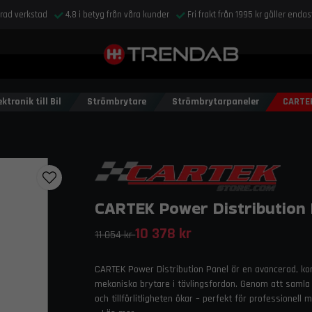
drad verkstad
4,8 i betyg från våra kunder
Fri frakt från 1995 kr gäller enda
ktronik till Bil
Strömbrytare
Strömbrytarpaneler
CARTEK
CARTEK Power Distribution 
10 378 kr
11 054 kr
CARTEK Power Distribution Panel är en avancerad, kom
mekaniska brytare i tävlingsfordon. Genom att samla f
och tillförlitligheten ökar – perfekt för professionell 