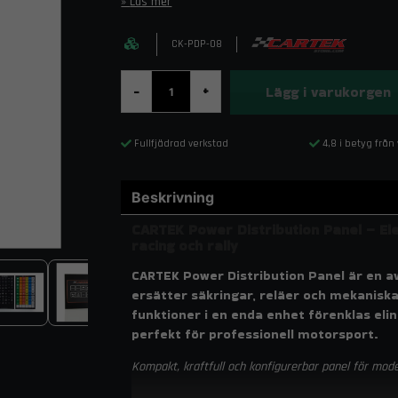
Läs mer
CK-PDP-08
Lägg i varukorgen
-
+
Fullfjädrad verkstad
4,8 i betyg från
Beskrivning
CARTEK Power Distribution Panel – Elek
racing och rally
CARTEK Power Distribution Panel är en a
ersätter säkringar, reläer och mekanisk
funktioner i en enda enhet förenklas elins
perfekt för professionell motorsport.
Kompakt, kraftfull och konfigurerbar panel för moder