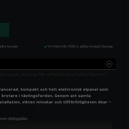
 våra kunder
Fri frakt från 1995 kr gäller endast Sverige
tronisk lösning för effektiv kraftdistribution i
vancerad, kompakt och helt elektronisk elpanel som
a brytare i tävlingsfordon. Genom att samla
tallation, vikten minskar och tillförlitligheten ökar –
na tävlingsbilar.