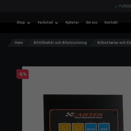
Fullfjä
Shop
Verkstad
Nyheter
Om oss
Kontakt
Hem
Biltillbehör och Bilutrustning
Bilbatterier och Ele
-
6
%