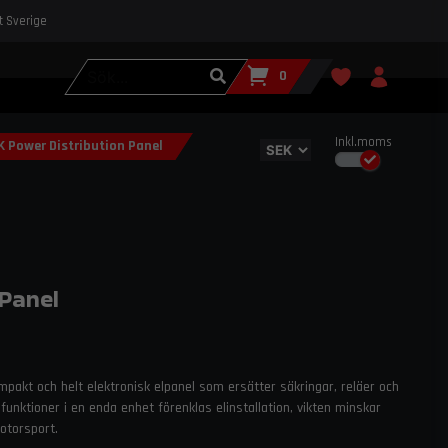
st Sverige
0
Inkl.moms
 Power Distribution Panel
Panel
pakt och helt elektronisk elpanel som ersätter säkringar, reläer och
unktioner i en enda enhet förenklas elinstallation, vikten minskar
motorsport.