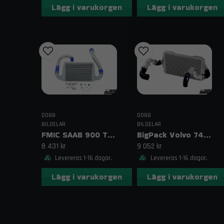
Lägg i varukorgen
Lägg i varukorgen
DO88
DO88
BILDELAR
BILDELAR
FMIC SAAB 900 Turbo (87–93) Blå
BigPack Volvo 740/940 Turbo (92–98) Svart – 63 mm spjällhus
8 431 kr
9 052 kr
Levereras 1-16 dagar.
Levereras 1-16 dagar.
Lägg i varukorgen
Lägg i varukorgen