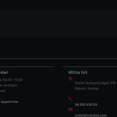
ider
Hitta hit
e 08.00 - 17.00
Gamla Strängnäsvägen 315 1
ria vardagar)
Nykvarn Sverige
mna!
 öppettider
08 552 450 06
order
@trendab.com