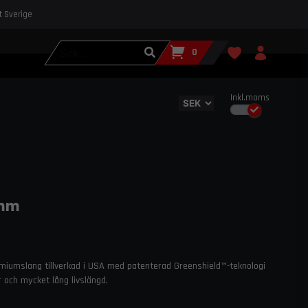
st Sverige
0
Inkl.moms
 mm
emiumslang tillverkad i USA med patenterad Greenshield™-teknologi
och mycket lång livslängd.