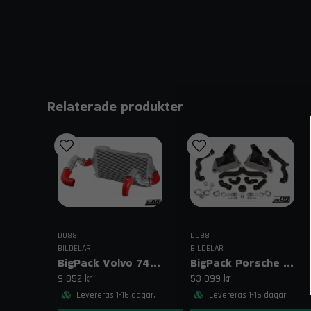
Relaterade produkter
DO88
DO88
BILDELAR
BILDELAR
BigPack Volvo 740/940 Turbo (92–98) Röd – 76 mm spjällhus
BigPack Porsche 911 Turbo (997.1) Svart – Komplett intercoolerkit
9 052 kr
53 099 kr
Levereras 1-16 dagar.
Levereras 1-16 dagar.