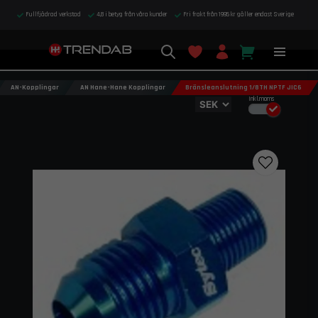
Fullfjädrad verkstad
4,8 i betyg från våra kunder
Fri frakt från 1995 kr gäller endast Sverige
AN-Kopplingar
AN Hane-Hane Kopplingar
Bränsleanslutning 1/8TH NPTF JIC6
Inkl.moms