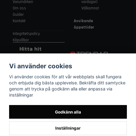
Varumärken
vardagar)
Om oss
Välkomna!
Guider
Kontakt
Avvikande
öppettider
Integritetspolicy
Köpvillkor
Hitta hit
Gamla
Vi använder cookies
Strängnäsvägen
315 155 91
Vi använder cookies för att vår webbplats skall fungera
Nykvarn Sverige
och erbjuda dig bästa upplevelse. Bekräfta ditt samtycke
genom att trycka på godkänn alla eller anpassa via
inställningar
08 552 450 06
order
@trendab.com
Godkänn alla
Inställningar