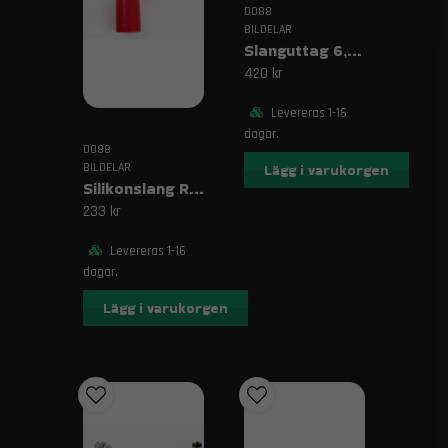
DO88
silikonslangar BMW E34, kylsystem slangar, svarta
BILDELAR
kylarslangar
Slanguttag 6,3mm (1/4")
420 kr
Levereras 1-16
dagar.
DO88
BILDELAR
Lägg i varukorgen
Silikonslang Röd 90° 2" (51mm)
233 kr
Levereras 1-16
dagar.
Lägg i varukorgen