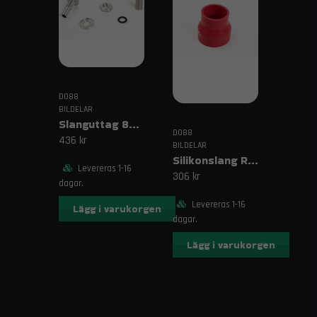
DO88
BILDELAR
Slanguttag 8mm (5/16")
DO88
436 kr
BILDELAR
Silikonslang Röd 3–4" (76–102mm)
Levereras 1-16
306 kr
dagar.
Levereras 1-16
Lägg i varukorgen
dagar.
Lägg i varukorgen