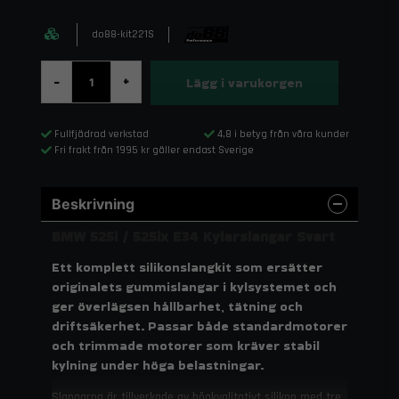
do88-kit221S
Lägg i varukorgen
-
+
Fullfjädrad verkstad
4,8 i betyg från våra kunder
Fri frakt från 1995 kr gäller endast Sverige
Beskrivning
BMW 525i / 525ix E34 Kylarslangar Svart
Ett komplett silikonslangkit som ersätter
originalets gummislangar i kylsystemet och
ger överlägsen hållbarhet, tätning och
driftsäkerhet. Passar både standardmotorer
och trimmade motorer som kräver stabil
kylning under höga belastningar.
Slangarna är tillverkade av högkvalitativt silikon med tre