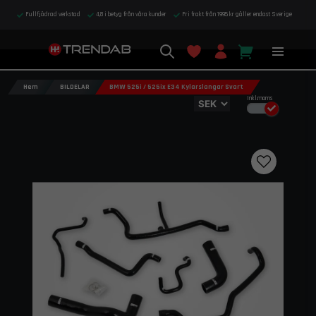
Fullfjädrad verkstad
4,8 i betyg från våra kunder
Fri frakt från 1995 kr gäller endast Sverige
Hem
BILDELAR
BMW 525i / 525ix E34 Kylarslangar Svart
Inkl.moms