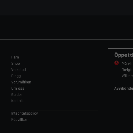
Öppett
Hem
Shop
Mån-fr
Verkstad
(helgf
Blogg
Välko
Varumärken
Om oss
Avvikande
Guider
Kontakt
Integritetspolicy
Köpvillkor