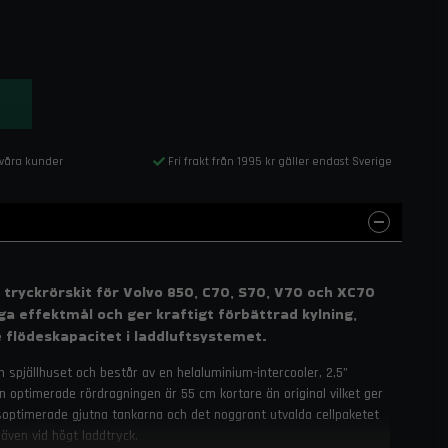
 våra kunder
Fri frakt från 1995 kr gäller endast Sverige
 tryckrörskit för Volvo 850, C70, S70, V70 och XC70
ga effektmål och ger kraftigt förbättrad kylning,
flödeskapacitet i laddluftsystemet.
 spjällhuset och består av en helaluminium-intercooler, 2,5”
n optimerade rördragningen är 55 cm kortare än original vilket ger
optimerade gjutna tankarna och det noggrant utvalda cellpaketet
 även vid högt laddtryck.