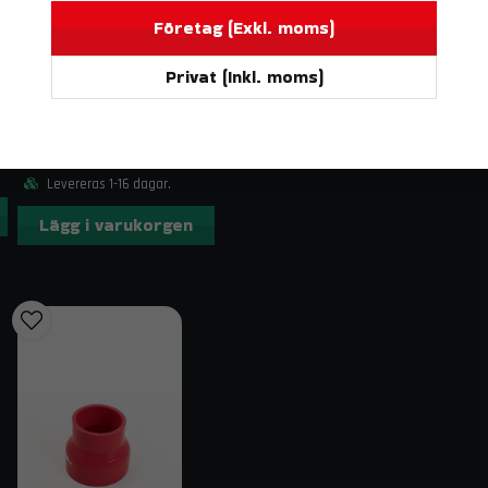
Passar följande modeller
Företag (Exkl. moms)
Volvo 850 Turbo (94–97)
Volvo C70 / S70 / V70 / XC70 Turbo (98)
Privat (Inkl. moms)
DO88
Leveransinnehåll
BILDELAR
Silikonslang Röd 90° 2" (51mm)
1 st intercooler i aluminium
233 kr
2 st tryckrör (2,5” aluminium)
Levereras 1-16 dagar.
4 st silikonslangar
Lägg i varukorgen
6 st T-bultklämmor
3 st standardklämmor
Monteringsdetaljer för intercooler
Kontakt & fraktinformation
Har du frågor om BigPack Volvo 850/X70 Turbo (94
order@trendab.com
så hjälper vi dig gärna. Vi erbj
Relaterade sökord
Volvo 850 intercooler kit, Volvo S70 tryckrör, V70 t