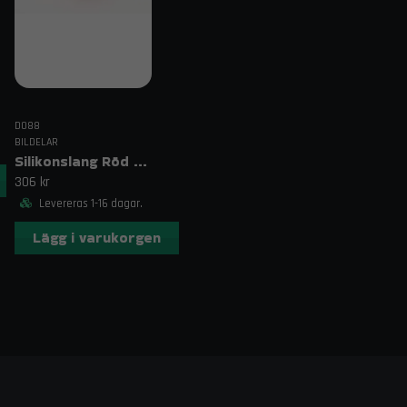
Volvo, tryckrör 76 mm, intercooler XC70 Turbo, lad
DO88
BILDELAR
Silikonslang Röd 3–4" (76–102mm)
306 kr
Levereras 1-16 dagar.
Lägg i varukorgen