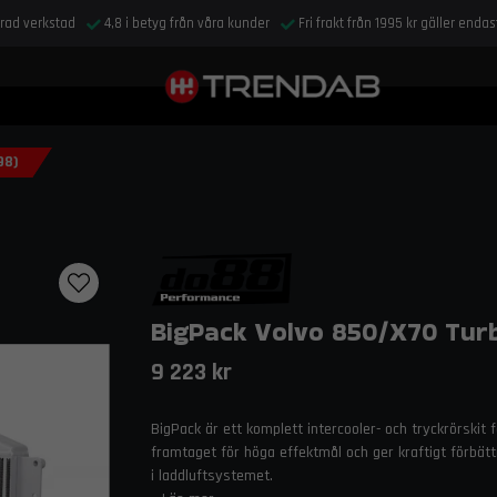
drad verkstad
4,8 i betyg från våra kunder
Fri frakt från 1995 kr gäller enda
98)
BigPack Volvo 850/X70 Turb
9 223 kr
BigPack är ett komplett intercooler- och tryckrörskit 
framtaget för höga effektmål och ger kraftigt förbät
i laddluftsystemet.