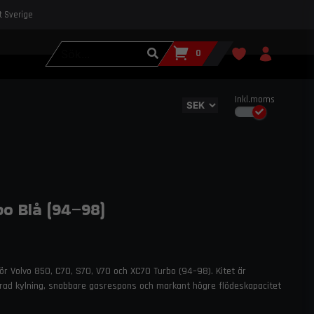
st Sverige
0
Inkl.moms
o Blå (94–98)
för Volvo 850, C70, S70, V70 och XC70 Turbo (94–98). Kitet är
trad kylning, snabbare gasrespons och markant högre flödeskapacitet