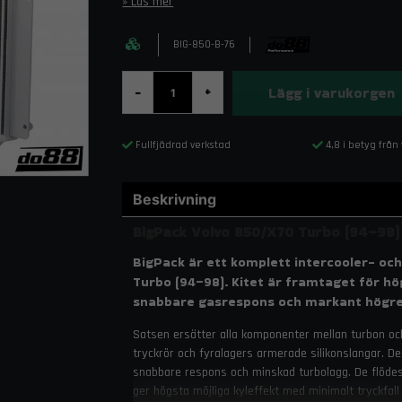
Läs mer
BIG-850-B-76
Lägg i varukorgen
-
+
Fullfjädrad verkstad
4,8 i betyg från
Beskrivning
BigPack Volvo 850/X70 Turbo (94–98)
BigPack är ett komplett intercooler- och
Turbo (94–98). Kitet är framtaget för hö
snabbare gasrespons och markant högre 
Satsen ersätter alla komponenter mellan turbon och
tryckrör och fyralagers armerade silikonslangar. De
snabbare respons och minskad turbolagg. De flödes
ger högsta möjliga kyleffekt med minimalt tryckfall