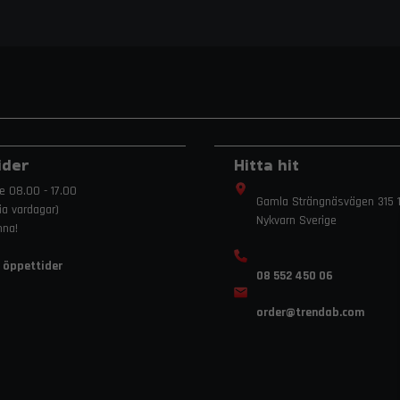
ider
Hitta hit
e 08.00 - 17.00
Gamla Strängnäsvägen 315 1
ria vardagar)
Nykvarn Sverige
mna!
 öppettider
08 552 450 06
order
@trendab.com