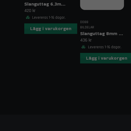
Slanguttag 6,3mm (1/4")
420 kr
Levereras 1-16 dagar.
DO88
BILDELAR
Lägg i varukorgen
Slanguttag 8mm (5/16")
436 kr
Levereras 1-16 dagar.
Lägg i varukorgen