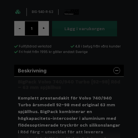
BIG-940-R-63
Lägg i varukorgen
-
+
Fullfjädrad verkstad
4,8 i betyg från våra kunder
Fri frakt från 1995 kr gäller endast Sverige
Beskrivning
BigPack Volvo 740/940 Turbo (92–98) Röd
– 63 mm spjällhus
Komplett prestandakit för Volvo 740/940
Turbo årsmodell 92–98 med original 63 mm
spjällhus. BigPack kombinerar en
högkapacitets-intercooler i aluminium med
flödesoptimerade tryckrör och silikonslangar
i Röd färg – utvecklat för att leverera