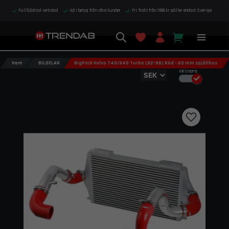
Fullfjädrad verkstad
4,8 i betyg från våra kunder
Fri frakt från 1995 kr gäller endast Sverige
Hem
BILDELAR
BigPack Volvo 740/940 Turbo (92–98) Röd – 63 mm spjällhus
Inkl.moms