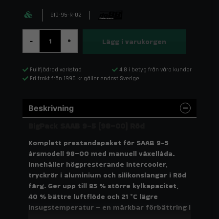
BIG-95-R-02
Lägg i varukorgen
-
+
Fullfjädrad verkstad
4,8 i betyg från våra kunder
Fri frakt från 1995 kr gäller endast Sverige
Beskrivning
BigPack SAAB 9-5 (98–00) Röd
Komplett prestandapaket för SAAB 9-5
årsmodell 98–00 med manuell växellåda.
Innehåller högpresterande intercooler,
tryckrör i aluminium och silikonslangar i Röd
färg. Ger upp till 85 % större kylkapacitet,
40 % bättre luftflöde och 21 °C lägre
insugstemperatur – en märkbar förbättring i
både effekt och driftsäkerhet.