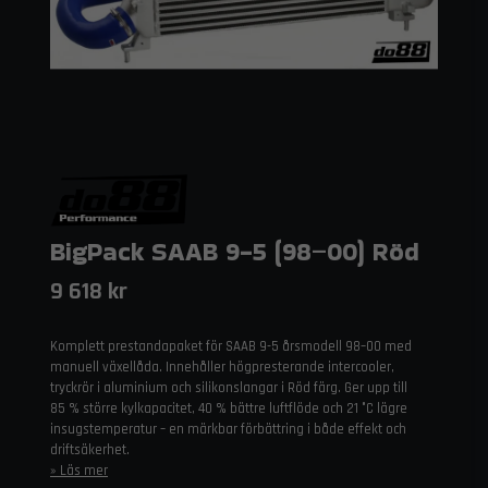
BigPack SAAB 9-5 (98–00) Röd
9 618 kr
Komplett prestandapaket för SAAB 9-5 årsmodell 98–00 med
manuell växellåda. Innehåller högpresterande intercooler,
tryckrör i aluminium och silikonslangar i Röd färg. Ger upp till
85 % större kylkapacitet, 40 % bättre luftflöde och 21 °C lägre
insugstemperatur – en märkbar förbättring i både effekt och
driftsäkerhet.
Läs mer