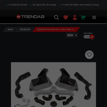
Fullfjädrad verkstad
4,8 i betyg från våra kunder
Fri frakt från 1995 kr gäller endast Sverige
Hem
BILDELAR
BigPack Porsche 911 Turbo (997.1)
Inkl.moms