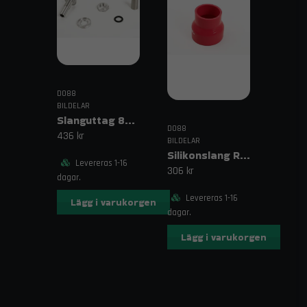
silikonslang silver, turbo uppgradering 911 Turbo
DO88
BILDELAR
Slanguttag 8mm (5/16")
DO88
436 kr
BILDELAR
Silikonslang Röd 3–4" (76–102mm)
Levereras 1-16
306 kr
dagar.
Levereras 1-16
Lägg i varukorgen
dagar.
Lägg i varukorgen