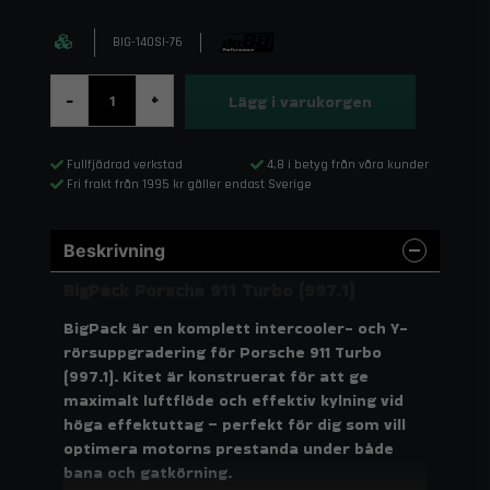
BIG-140SI-76
Lägg i varukorgen
-
+
Fullfjädrad verkstad
4,8 i betyg från våra kunder
Fri frakt från 1995 kr gäller endast Sverige
Beskrivning
BigPack Porsche 911 Turbo (997.1)
BigPack är en komplett intercooler- och Y-
rörsuppgradering för Porsche 911 Turbo
(997.1). Kitet är konstruerat för att ge
maximalt luftflöde och effektiv kylning vid
höga effektuttag – perfekt för dig som vill
optimera motorns prestanda under både
bana och gatkörning.