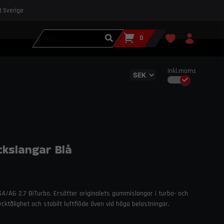
st Sverige
0
Inkl.moms
ckslangar Blå
 S4/A6 2.7 BiTurbo. Ersätter originalets gummislangar i turbo- och
cktålighet och stabilt luftflöde även vid höga belastningar.