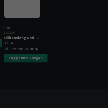
DO88
BILDELAR
Silikonslang Röd 3–4" (76–102mm)
306 kr
Levereras 1-16 dagar.
Lägg i varukorgen