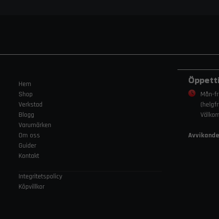
Öppett
Hem
Shop
Mån-fr
Verkstad
(helgf
Blogg
Välko
Varumärken
Om oss
Avvikande
Guider
Kontakt
Integritetspolicy
Köpvillkor