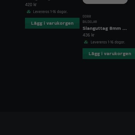
420 kr
Levereras 1-16 dagar.
DO88
BILDELAR
Lägg i varukorgen
Slanguttag 8mm (5/16")
436 kr
Levereras 1-16 dagar.
Lägg i varukorgen