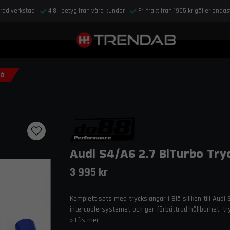
drad verkstad
4,8 i betyg från våra kunder
Fri frakt från 1995 kr gäller enda
lå
Audi S4/A6 2.7 BiTurbo Try
3 995 kr
Komplett sats med tryckslangar i Blå silikon till Audi
intercoolersystemet och ger förbättrad hållbarhet, try
Läs mer