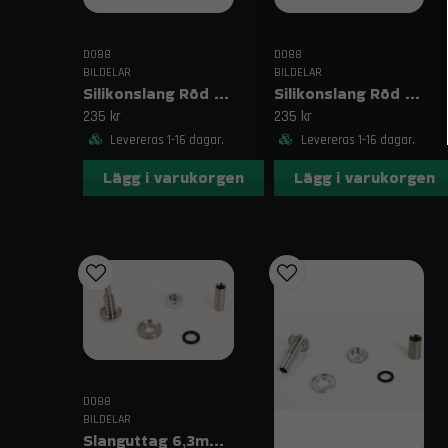
DO88
DO88
BILDELAR
BILDELAR
Silikonslang Röd 2,75–3,125" (70–80mm)
Silikonslang Röd 2,75–3" (70–76mm)
235 kr
235 kr
Levereras 1-16 dagar.
Levereras 1-16 dagar.
Lägg i varukorgen
Lägg i varukorgen
DO88
BILDELAR
Slanguttag 6,3mm (1/4")