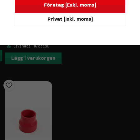
Företag (Exkl. moms)
Leveransinnehåll
Privat (Inkl. moms)
Komplett uppsättning tryckslangar i Blå s
DO88
BILDELAR
Kompatibelt slangklämmepaket finns som ti
Silikonslang Röd 90° 2" (51mm)
233 kr
Kontakt & fraktinformation
Levereras 1-16 dagar.
Har du frågor om Tryckslangar Blå till Audi S4/A6 
Lägg i varukorgen
order@trendab.com
så hjälper vi dig gärna. Vi erbj
Relaterade sökord
tryckslangar audi s4 2.7 biturbo, silikonslang audi a
biturbo, audi s4 a6 tryckslang blå