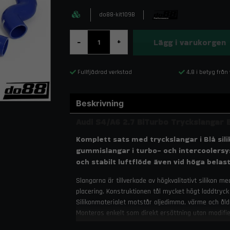
do88-kit109B
Lägg i varukorgen
-
+
Fullfjädrad verkstad
4,8 i betyg från
Beskrivning
Audi S4/A6 2.7 BiTurbo Tryckslangar 
Komplett sats med tryckslangar i Blå silik
gummislangar i turbo- och intercoolersy
och stabilt luftflöde även vid höga belas
Slangarna är tillverkade av högkvalitativt silikon m
placering. Konstruktionen tål mycket högt laddtryck
Silikonmaterialet motstår oljedimma, värme och åldra
Monteras enkelt som direkt ersättning utan modifie