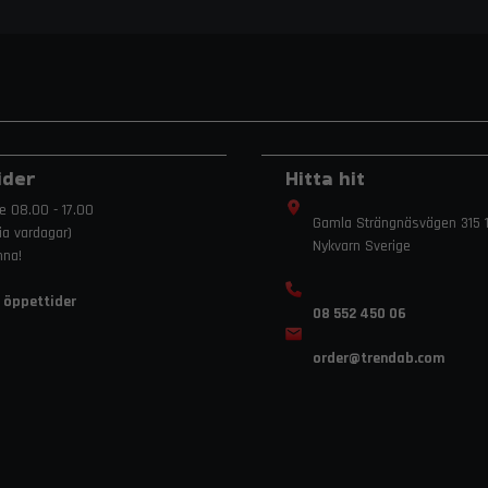
ider
Hitta hit
e 08.00 - 17.00
Gamla Strängnäsvägen 315 1
ria vardagar)
Nykvarn Sverige
mna!
 öppettider
08 552 450 06
order
@trendab.com