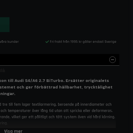
 våra kunder
Fri frakt från 1995 kr gäller endast Sverige
Blå
on till Audi S4/A6 2.7 BiTurbo. Ersätter originalets
stemet och ger förbättrad hållbarhet, trycktålighet
tningar.
ed tre till fem lager textilarmering, beroende på innerdiameter och
 och temperaturer över lång tid utan att spricka eller deformeras.
nde, vilket ger ett pålitligt och tätt system även vid hård körning.
ring.
Visa mer