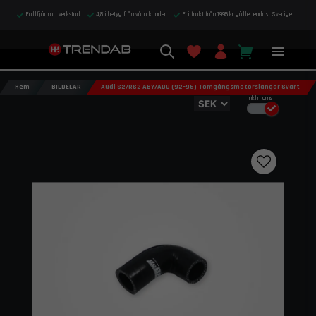
Fullfjädrad verkstad
4,8 i betyg från våra kunder
Fri frakt från 1995 kr gäller endast Sverige
Hem
BILDELAR
Audi S2/RS2 ABY/ADU (92–96) Tomgångsmotorslangar Svart
Inkl.moms