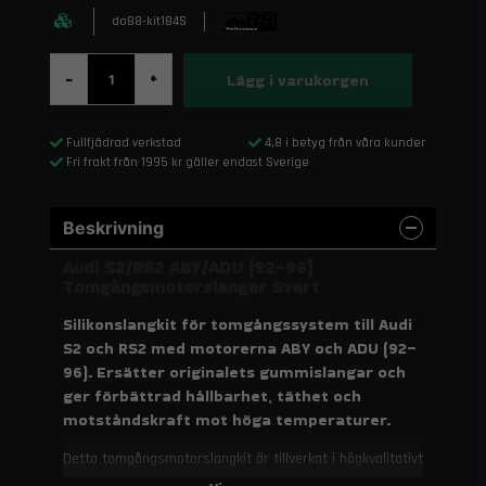
do88-kit184S
Lägg i varukorgen
-
+
Fullfjädrad verkstad
4,8 i betyg från våra kunder
Fri frakt från 1995 kr gäller endast Sverige
Beskrivning
Audi S2/RS2 ABY/ADU (92–96)
Tomgångsmotorslangar Svart
Silikonslangkit för tomgångssystem till Audi
S2 och RS2 med motorerna ABY och ADU (92–
96). Ersätter originalets gummislangar och
ger förbättrad hållbarhet, täthet och
motståndskraft mot höga temperaturer.
Detta tomgångsmotorslangkit är tillverkat i högkvalitativt
silikon med tre till fem lager textilarmering, beroende på