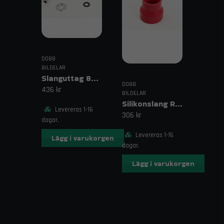
DO88
BILDELAR
Slanguttag 8mm (5/16")
DO88
436 kr
BILDELAR
Silikonslang Röd 3–4" (76–102mm)
Levereras 1-16
306 kr
dagar.
Levereras 1-16
Lägg i varukorgen
dagar.
Lägg i varukorgen