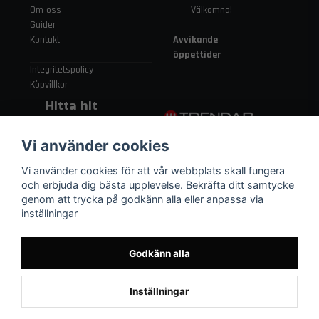
Om oss
Välkomna!
Guider
Kontakt
Avvikande
öppettider
Integritetspolicy
Köpvillkor
Hitta hit
Gamla
Vi använder cookies
Strängnäsvägen
315 155 91
Vi använder cookies för att vår webbplats skall fungera
Nykvarn Sverige
och erbjuda dig bästa upplevelse. Bekräfta ditt samtycke
genom att trycka på godkänn alla eller anpassa via
inställningar
08 552 450 06
order
@trendab.com
Godkänn alla
Inställningar