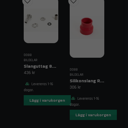
DO88
BILDELAR
Slanguttag 8mm (5/16")
DO88
436 kr
BILDELAR
Silikonslang Röd 3–4" (76–102mm)
Levereras 1-16
306 kr
dagar.
Levereras 1-16
Lägg i varukorgen
dagar.
Lägg i varukorgen