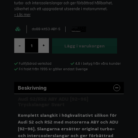
turbo- och intercoolerslangar och ger förbättrad hållbarhet,
säkerhet och ett uppgraderat utseende i motorrummet.
Läs mer
do88-kit53-ABY-S
Lägg i varukorgen
-
+
Fullfjädrad verkstad
4,8 i betyg från våra kunder
Fri frakt från 1995 kr gäller endast Sverige
Beskrivning
Audi S2/RS2 ABY ADU (92–96)
Tryckslangar Svart
Komplett slangkit i högkvalitativt silikon för
Audi S2 och RS2 med motorerna ABY och ADU
(92–96). Slangarna ersätter original turbo-
och intercoolerslangar och ger förbättrad