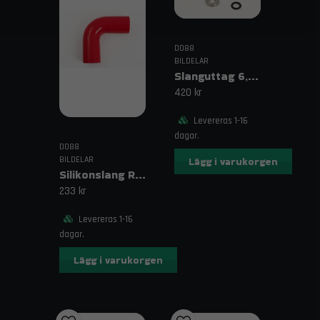
oss på
order@trendab.com
så hjälper vi dig gärna. Vi
erbjuder fri frakt på beställningar över 1995 kr och
snabb leverans.
DO88
Relaterade sökord
BILDELAR
Slanguttag 6,3mm (1/4")
Audi S2 tryckslangar, Audi RS2 slangkit, silikonslangar
420 kr
turbo, intercoolerslangar Audi, slangkit Svart
Levereras 1-16
dagar.
DO88
BILDELAR
Lägg i varukorgen
Silikonslang Röd 90° 2" (51mm)
233 kr
Levereras 1-16
dagar.
Lägg i varukorgen