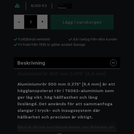
AL500-9.5
Lägg i varukorgen
-
+
Fullfjädrad verkstad
4,8 i betyg från våra kunder
Fri frakt från 1995 kr gäller endast Sverige
Beskrivning
Aluminiumrör 500 mm 0,375" (9,4 mm)
Aluminiumrör 500 mm 0,375" (9,4 mm) är ett
högglanspolerat rör i T6063-aluminium som
ger låg vikt, hög hållfasthet och lång
livslängd. Det används för att sammanfoga
slangar i tryck- och insugssystem där
hållbarhet och precision är viktigt.
Röret är försett med falsade kanter som förhindrar att
slangen glider av vid högt tryck. T6063-aluminiumet är