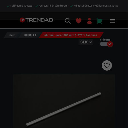
Fullfjädrad verkstad
4,8 i betyg från våra kunder
Fri frakt från 1995 kr gäller endast Sverige
Hem
BILDELAR
Aluminiumrör 500 mm 0,375" (9,4 mm)
Inkl.moms