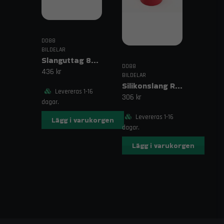
DO88
BILDELAR
Slanguttag 8mm (5/16")
DO88
436 kr
BILDELAR
Silikonslang Röd 3–4" (76–102mm)
Levereras 1-16
306 kr
dagar.
Levereras 1-16
Lägg i varukorgen
dagar.
Lägg i varukorgen