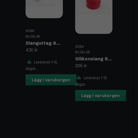
DO88
BILDELAR
Slanguttag 8mm (5/16")
DO88
436 kr
BILDELAR
Silikonslang Röd 3–4" (76–102mm)
Levereras 1-16
306 kr
dagar.
Levereras 1-16
Lägg i varukorgen
dagar.
Lägg i varukorgen