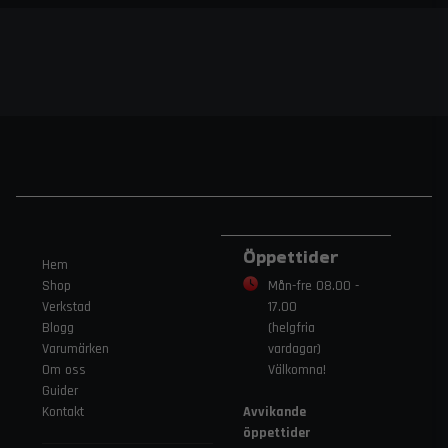
Öppettider
Hem
Shop
Mån-fre 08.00 -
Verkstad
17.00
Blogg
(helgfria
Varumärken
vardagar)
Om oss
Välkomna!
Guider
Kontakt
Avvikande
öppettider