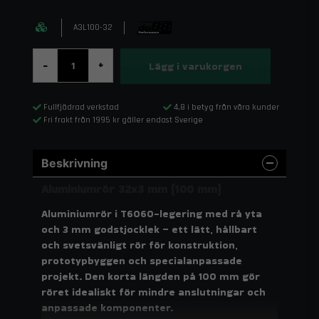
A3L100-32
Lägg i varukorgen
-
+
Fullfjädrad verkstad
4,8 i betyg från våra kunder
Fri frakt från 1995 kr gäller endast Sverige
Beskrivning
Aluminiumrör 32x3 mm (100 mm)
Aluminiumrör i T6060-legering med rå yta
och 3 mm godstjocklek – ett lätt, hållbart
och svetsvänligt rör för konstruktion,
prototypbyggen och specialanpassade
projekt. Den korta längden på 100 mm gör
röret idealiskt för mindre anslutningar och
anpassade komponenter.