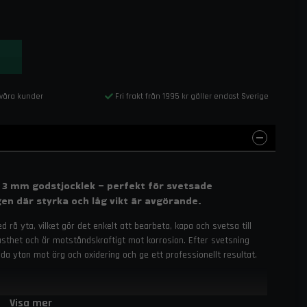
 våra kunder
Fri frakt från 1995 kr gäller endast Sverige
 3 mm godstjocklek – perfekt för svetsade
en där styrka och låg vikt är avgörande.
 rå yta, vilket gör det enkelt att bearbeta, kapa och svetsa till
fasthet och är motståndskraftigt mot korrosion. Efter svetsning
da ytan mot ärg och oxidering och ge ett professionellt resultat.
Visa mer
vänligt