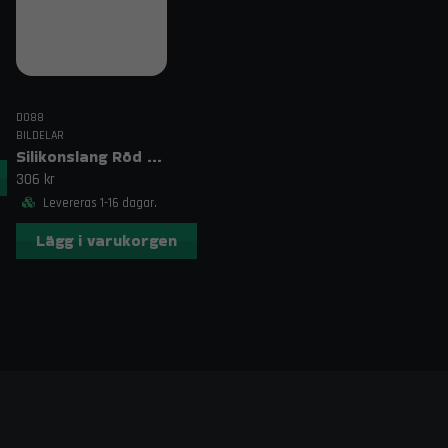
DO88
BILDELAR
Silikonslang Röd 3–4" (76–102mm)
306 kr
Levereras 1-16 dagar.
Lägg i varukorgen