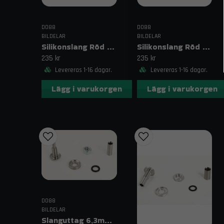
DO88
DO88
BILDELAR
BILDELAR
Silikonslang Röd 2,75–3,125" (70–80mm)
Silikonslang Röd 2,75–3" (70–76mm)
235 kr
235 kr
Levereras 1-16 dagar.
Levereras 1-16 dagar.
Lägg i varukorgen
Lägg i varukorgen
DO88
BILDELAR
Slanguttag 6,3mm (1/4")