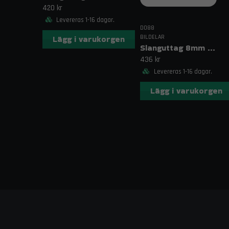
420 kr
Levereras 1-16 dagar.
DO88
BILDELAR
Lägg i varukorgen
Slanguttag 8mm (5/16")
436 kr
Levereras 1-16 dagar.
Lägg i varukorgen