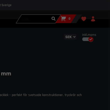
st Sverige
0
Inkl.moms
0 mm
klek – perfekt för svetsade konstruktioner, tryckrör och