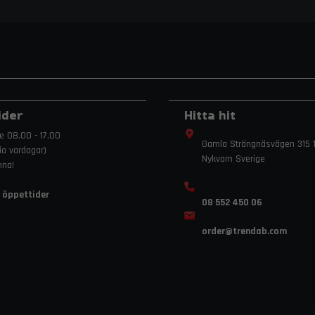
ider
Hitta hit
e 08.00 - 17.00
Gamla Strängnäsvägen 315 1
ria vardagar)
Nykvarn Sverige
mna!
 öppettider
08 552 450 06
order
@trendab.com