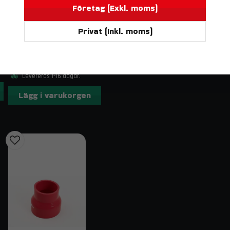
Specialbyggen och motorsportapplikation
Företag (Exkl. moms)
Leveransinnehåll
Privat (Inkl. moms)
DO88
1 st aluminiumrör 32×3 mm, längd 500 
BILDELAR
Silikonslang Röd 90° 2" (51mm)
Kontakt & fraktinformation
233 kr
Har du frågor om Aluminiumrör 32×3 mm 500 mm e
Levereras 1-16 dagar.
hjälper vi dig gärna. Vi erbjuder fri frakt på bestäl
Lägg i varukorgen
Relaterade sökord
aluminiumrör 32mm, t6060 aluminium, svetsrör, tryc
32x3