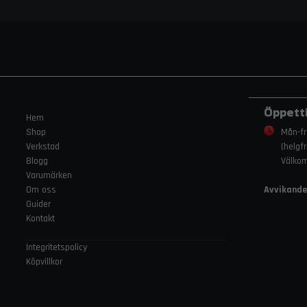
Öppett
Hem
Shop
Mån-fr
Verkstad
(helgf
Blogg
Välko
Varumärken
Om oss
Avvikande
Guider
Kontakt
Integritetspolicy
Köpvillkor