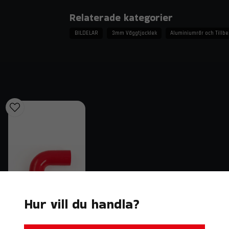
3 mm godstjocklek – hög hållfasthet
Relaterade kategorier
Rå yta för enkel bearbetning
BILDELAR
3mm Väggtjocklek
Aluminiumrör och Tillb
Kan poleras eller lackeras för lång hållbar
Mycket hög kvalitet – perfekt för motors
Tekniska specifikationer
Material: T6060 aluminium
Yttre diameter: 32 mm
Godstjocklek: 3 mm
Längd: 500 mm
Yta: Rå (opol­erad)
Montering: Svetsas
Användningsområden
Hur vill du handla?
Tryckrör och insugssystem
Intercoolerinstallationer