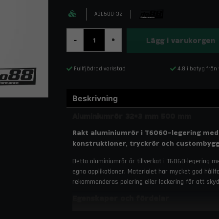
A3L500-32
Lägg i varukorgen
-
+
Fullfjädrad verkstad
4,8 i betyg från
Beskrivning
Aluminiumrör 32×3 mm 500 mm
Rakt aluminiumrör i T6060-legering med
konstruktioner, tryckrör och custombygg
Detta aluminiumrör är tillverkat i T6060-legering med
egna applikationer. Materialet har mycket god håll
rekommenderas polering eller lackering för att skyd
Egenskaper och fördelar
T6060-aluminium – starkt, lätt och svets