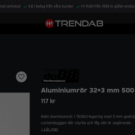
drad verkstad
4,8 i betyg från våra kunder
Fri frakt från 1995 kr gäller enda
Aluminiumrör 32×3 mm 50
117 kr
Rakt aluminiumrör i T6060-legering med 3 mm godstjoc
custombyggen där styrka och låg vikt är avgörande.
Läs mer