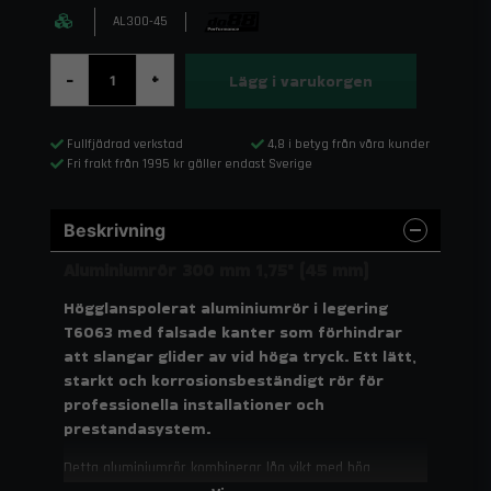
AL300-45
Lägg i varukorgen
-
+
Fullfjädrad verkstad
4,8 i betyg från våra kunder
Fri frakt från 1995 kr gäller endast Sverige
Beskrivning
Aluminiumrör 300 mm 1,75" (45 mm)
Högglanspolerat aluminiumrör i legering
T6063 med falsade kanter som förhindrar
att slangar glider av vid höga tryck. Ett lätt,
starkt och korrosionsbeständigt rör för
professionella installationer och
prestandasystem.
Detta aluminiumrör kombinerar låg vikt med hög
hållfasthet och mycket god bearbetningsbarhet. Den