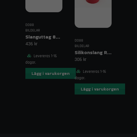
DO88
BILDELAR
Slanguttag 8mm (5/16")
DO88
436 kr
BILDELAR
Silikonslang Röd 3–4" (76–102mm)
Levereras 1-16
306 kr
dagar.
Levereras 1-16
Lägg i varukorgen
dagar.
Lägg i varukorgen