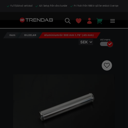
Fullfjädrad verkstad
4,8 i betyg från våra kunder
Fri frakt från 1995 kr gäller endast Sverige
Hem
BILDELAR
Aluminiumrör 300 mm 1,75" (45 mm)
Inkl.moms