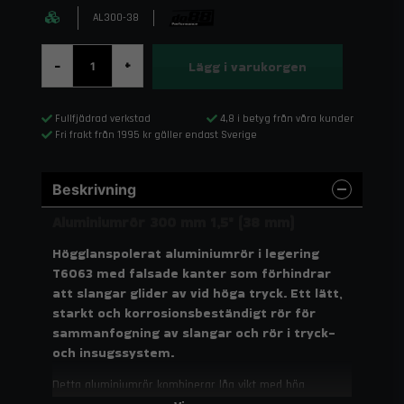
AL300-38
Lägg i varukorgen
-
+
Fullfjädrad verkstad
4,8 i betyg från våra kunder
Fri frakt från 1995 kr gäller endast Sverige
Beskrivning
Aluminiumrör 300 mm 1,5" (38 mm)
Högglanspolerat aluminiumrör i legering
T6063 med falsade kanter som förhindrar
att slangar glider av vid höga tryck. Ett lätt,
starkt och korrosionsbeständigt rör för
sammanfogning av slangar och rör i tryck-
och insugssystem.
Detta aluminiumrör kombinerar låg vikt med hög
hållfasthet och utmärkt passform. Den polerade ytan