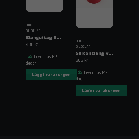
DO88
BILDELAR
Slanguttag 8mm (5/16")
DO88
436 kr
BILDELAR
Silikonslang Röd 3–4" (76–102mm)
Levereras 1-16
306 kr
dagar.
Levereras 1-16
Lägg i varukorgen
dagar.
Lägg i varukorgen