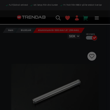
Fullfjädrad verkstad
4,8 i betyg från våra kunder
Fri frakt från 1995 kr gäller endast Sverige
Hem
BILDELAR
Aluminiumrör 300 mm 1,5" (38 mm)
Inkl.moms