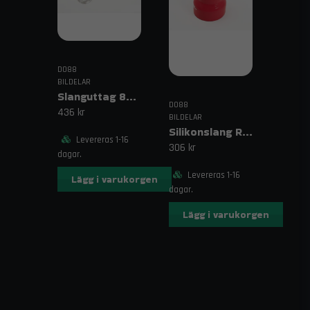
DO88
BILDELAR
Slanguttag 8mm (5/16")
DO88
436 kr
BILDELAR
Silikonslang Röd 3–4" (76–102mm)
Levereras 1-16
306 kr
dagar.
Levereras 1-16
Lägg i varukorgen
dagar.
Lägg i varukorgen