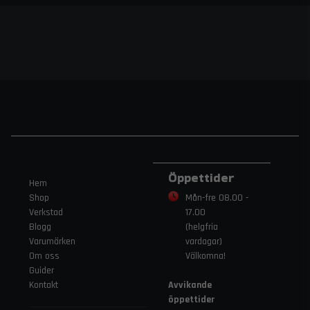
Öppettider
Hem
Shop
Mån-fre 08.00 -
Verkstad
17.00
Blogg
(helgfria
Varumärken
vardagar)
Om oss
Välkomna!
Guider
Kontakt
Avvikande
öppettider