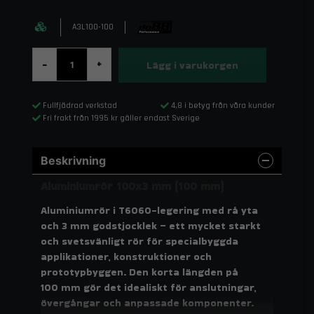
A3L100-100
Lägg i varukorgen
-
+
Fullfjädrad verkstad
4,8 i betyg från våra kunder
Fri frakt från 1995 kr gäller endast Sverige
Beskrivning
Aluminiumrör 100x3 mm (100 mm)
Aluminiumrör i T6060-legering med rå yta
och 3 mm godstjocklek – ett mycket starkt
och svetsvänligt rör för specialbyggda
applikationer, konstruktioner och
prototypbyggen. Den korta längden på
100 mm gör det idealiskt för anslutningar,
övergångar och anpassade komponenter.