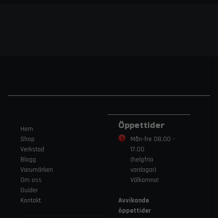
Öppettider
Hem
Shop
Mån-fre 08.00 -
Verkstad
17.00
Blogg
(helgfria
Varumärken
vardagar)
Om oss
Välkomna!
Guider
Kontakt
Avvikande
öppettider