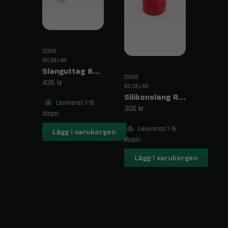
DO88
BILDELAR
Slanguttag 8mm (5/16")
DO88
436 kr
BILDELAR
Silikonslang Röd 3–4" (76–102mm)
Levereras 1-16
306 kr
dagar.
Levereras 1-16
Lägg i varukorgen
dagar.
Lägg i varukorgen