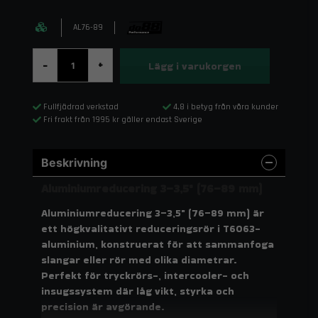
AL76-89
Lägg i varukorgen
-
+
Fullfjädrad verkstad
4,8 i betyg från våra kunder
Fri frakt från 1995 kr gäller endast Sverige
Beskrivning
Aluminiumreducering 3–3,5" (76–89 mm)
Aluminiumreducering 3–3,5" (76–89 mm) är
ett högkvalitativt reduceringsrör i T6063-
aluminium, konstruerat för att sammanfoga
slangar eller rör med olika diametrar.
Perfekt för tryckrörs-, intercooler- och
insugssystem där låg vikt, styrka och
precision är avgörande.