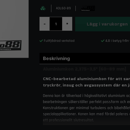
A3L60-89
Lägg i varukorgen
-
+
Fullfjädrad verkstad
4,8 i betyg från
Beskrivning
Aluminiumkon 2,375–3,5" (60–89 mm)
CNC-bearbetad aluminiumkon för att sam
tryckrör, insug och avgassystem där en j
Denna kon är tillverkad i högkvalitativt aluminium
bearbetningen säkerställer perfekt passform och e
Konstruktionen ger minimal turbulens och bibehållet 
specialapplikationer. Konen kan med fördel poleras 
ett professionellt slutresultat.
Egenskaper och fördelar