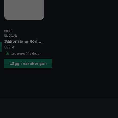
DO88
BILDELAR
Silikonslang Röd 3–4" (76–102mm)
306 kr
Levereras 1-16 dagar.
Lägg i varukorgen