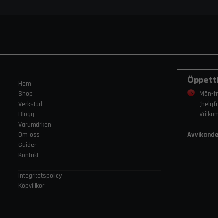
Öppett
Hem
Shop
Mån-fr
Verkstad
(helgf
Blogg
Välko
Varumärken
Om oss
Avvikande
Guider
Kontakt
Integritetspolicy
Köpvillkor