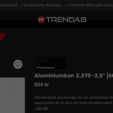
drad verkstad
4,8 i betyg från våra kunder
Fri frakt från 1995 kr gäller enda
Aluminiumkon 2,375–3,5" (
504 kr
CNC-bearbetad aluminiumkon för att sammanfoga rör m
avgassystem där en jämn och exakt övergång mellan 2
Läs mer