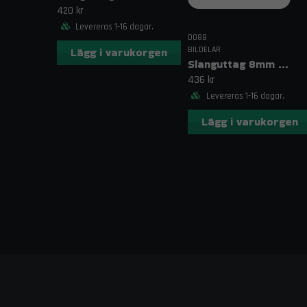
420 kr
Levereras 1-16 dagar.
DO88
BILDELAR
Lägg i varukorgen
Slanguttag 8mm (5/16")
436 kr
Levereras 1-16 dagar.
Lägg i varukorgen