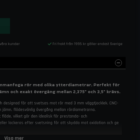
 våra kunder
Fri frakt från 1995 kr gäller endast Sverige
manfoga rör med olika ytterdiametrar. Perfekt för
ämn och exakt övergång mellan 2,375" och 3,5" krävs.
 och designad för att svetsas mot rör med 3 mm väggtjocklek. CNC-
n jämn, flödesvänlig övergång mellan rördiametrarna.
flöde, vilket gör den idealisk för prestanda- och
eller lackeras efter svetsning för att skydda mot oxidation och ge
Visa mer