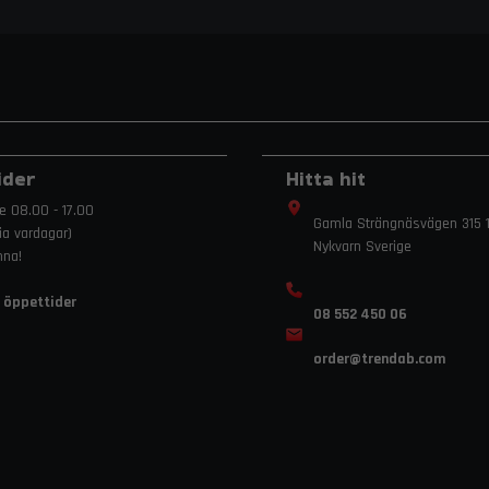
ider
Hitta hit
e 08.00 - 17.00
Gamla Strängnäsvägen 315 1
ria vardagar)
Nykvarn Sverige
mna!
 öppettider
08 552 450 06
order
@trendab.com