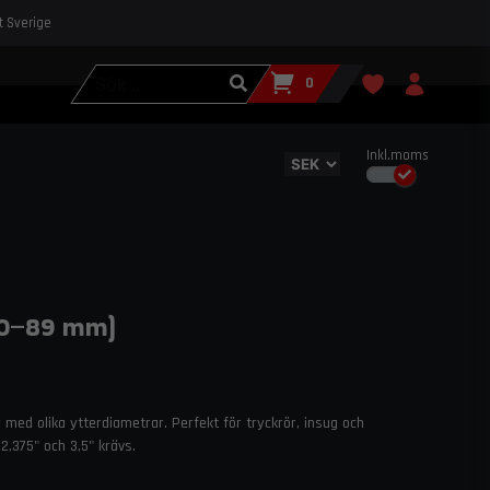
st Sverige
0
Inkl.moms
60–89 mm)
ed olika ytterdiametrar. Perfekt för tryckrör, insug och
,375" och 3,5" krävs.