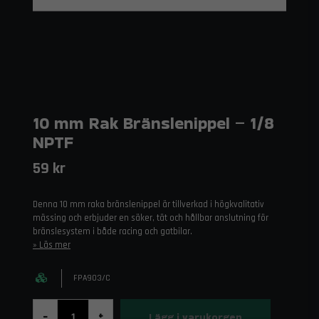
10 mm Rak Bränslenippel – 1/8
NPTF
59 kr
Denna 10 mm raka bränslenippel är tillverkad i högkvalitativ
mässing och erbjuder en säker, tät och hållbar anslutning för
bränslesystem i både racing och gatbilar.
Läs mer
FPA903/C
Lägg i varukorgen
-
+