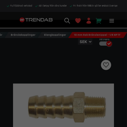
Fullfjädrad verkstad
4,8 i betyg från våra kunder
Fri frakt från 1995 kr gäller endast Sverige
ör
Bränslekopplingar
Slangkopplingar
10 mm Rak Bränslenippel – 1/8 NPTF
Inkl.moms