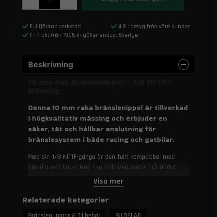
Fullfjädrad verkstad
4,8 i betyg från våra kunder
Fri frakt från 1995 kr gäller endast Sverige
Beskrivning
10 mm Rak Bränslenippel – 1/8 NPTF i
Mässing
Denna 10 mm raka bränslenippel är tillverkad
i högkvalitativ mässing och erbjuder en
säker, tät och hållbar anslutning för
bränslesystem i både racing och gatbilar.
Med sin 1/8 NPTF-gänga är den fullt kompatibel med
bland annat Facet Red Top bränslepumpar och andra
liknande system. Tack vare sin robusta
Visa mer
mässingskonstruktion är den motståndskraftig mot
korrosion och byggd för långvarig användning.
Relaterade kategorier
Specifikationer
Bränslepumpar & Tillbehör
BILDELAR