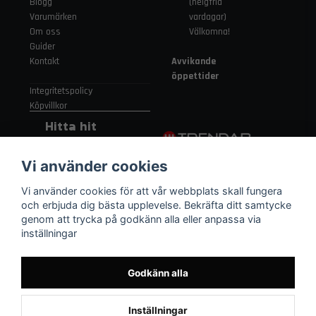
Blogg
(helgfria
Varumärken
vardagar)
Om oss
Välkomna!
Guider
Kontakt
Avvikande
öppettider
Integritetspolicy
Köpvillkor
Hitta hit
Gamla
Vi använder cookies
Strängnäsvägen
315 155 91
Vi använder cookies för att vår webbplats skall fungera
Nykvarn Sverige
och erbjuda dig bästa upplevelse. Bekräfta ditt samtycke
genom att trycka på godkänn alla eller anpassa via
inställningar
08 552 450 06
order
@trendab.com
Godkänn alla
Inställningar