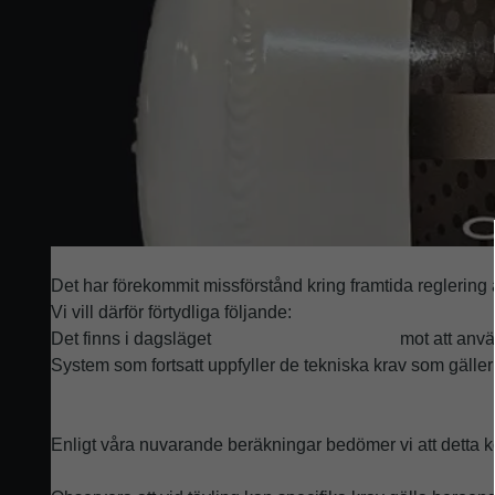
Viktig information om brandsläckningssystem
Det har förekommit missförstånd kring framtida reglering
Vi vill därför förtydliga följande:
Det finns i dagsläget
inget generellt förbud
mot att anvä
System som fortsatt uppfyller de tekniska krav som gäller 
Trendab kommer att fortsätta erbjuda service, under
Enligt våra nuvarande beräkningar bedömer vi att detta k