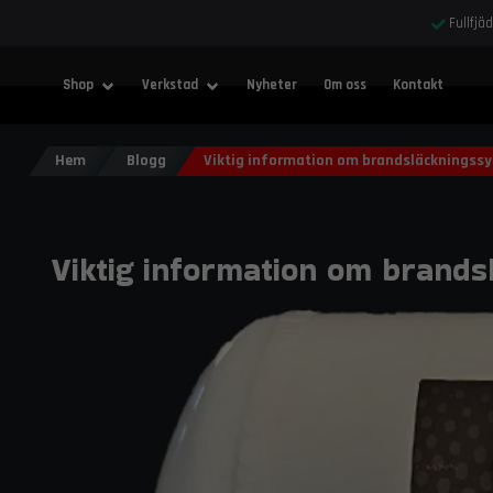
Fullfjä
Shop
Verkstad
Nyheter
Om oss
Kontakt
Hem
Blogg
Viktig information om brandsläckningss
Viktig information om brand